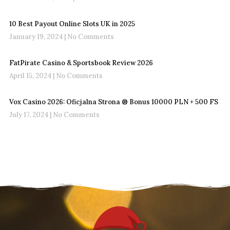
10 Best Payout Online Slots UK in 2025
January 19, 2024
No Comments
FatPirate Casino & Sportsbook Review 2026
April 15, 2024
No Comments
Vox Casino 2026: Oficjalna Strona ®️ Bonus 10000 PLN + 500 FS
July 17, 2024
No Comments