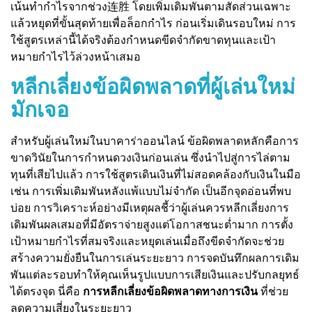
เน้นทำกำไรจากช่วง连胜 โดยเพิ่มเดิมพันตามสัดส่วนเฉพาะ
แล้วหยุดที่ขั้นสุดท้ายเพื่อล็อกกำไร ก่อนเริ่มเดินรอบใหม่ การ
ใช้สูตรเหล่านี้ได้จริงต้องกำหนดขีดจำกัดขาดทุนและเป้า
หมายกำไรไว้ล่วงหน้าเสมอ
หลีกเลี่ยงข้อผิดพลาดที่ผู้เล่นใหม่
มักเจอ
สำหรับผู้เล่นใหม่ในบาคาร่าออนไลน์ ข้อผิดพลาดหลักคือการ
ขาดวินัยในการกำหนดวงเงินก่อนเล่น ซึ่งนำไปสู่การไล่ตาม
ทุนที่เสียไปแล้ว การใช้สูตรเดินเงินที่ไม่สอดคล้องกับเงินในมือ
เช่น การเพิ่มเดิมพันหลังแพ้แบบไม่จำกัด เป็นอีกจุดอ่อนที่พบ
บ่อย การวิเคราะห์อย่างมีเหตุผลชี้ว่าผู้เล่นควรหลีกเลี่ยงการ
เดิมพันผลเสมอที่มีอัตราจ่ายสูงแต่โอกาสชนะต่ำมาก การตั้ง
เป้าหมายกำไรที่สมจริงและหยุดเล่นเมื่อถึงขีดจำกัดจะช่วย
สร้างความยั่งยืนในการเล่นระยะยาว การจดบันทึกผลการเดิม
พันแต่ละรอบทำให้คุณเห็นรูปแบบการเสียเงินและปรับกลยุทธ์
ได้ตรงจุด นี่คือ
การหลีกเลี่ยงข้อผิดพลาดทางการเงิน
ที่ช่วย
ลดความเสี่ยงในระยะยาว