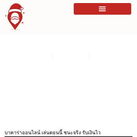
ทำความรู้จักกับเกมไพ่ยอดนิยมในรูปแบบดิจิทัล
By
admin
July 9, 2026
1:58 pm
บาคาร่าออนไลน์ เล่นตอนนี้ ชนะจริง รับเงินไว