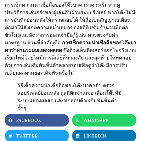
การเช็กความน่าเชื่อถือของโต๊ะบาคาร่าควรเริ่มจากดู
ประวัติการเล่นจริงของผู้เล่นอื่นผ่านระบบรีเพลย์ หากโต๊ะไม่มี
การบันทึกย้อนหลังให้ตรวจสอบได้ ให้ถือเป็นสัญญาณเตือน
ต่อมาให้สังเกตความสม่ำเสมอของสถิติ เช่น จำนวนมือต่อ
ชั่วโมงและอัตราการออกเจ้ามือ/ผู้เล่น ควรตรงกับค่า
มาตรฐาน ส่วนที่สำคัญคือ
การเช็กความน่าเชื่อถือของโต๊ะบา
คาร่าผ่านระบบแสดงผลสด
ซึ่งต้องเห็นดีลเลอร์แจกไพ่จริงแบบ
เรียลไทม์โดยไม่มีการดีเลย์ที่น่าสงสัย และสุดท้ายให้ทดสอบ
ด้วยการเล่นเดิมพันขั้นต่ำหลายรอบเพื่อดูว่าโต๊ะมีการปรับ
เปลี่ยนผลตามยอดเดิมพันหรือไม่
วิธีเช็กความน่าเชื่อถือของโต๊ะบาคาร่า: ตรวจ
สอบรีเพลย์ย้อนหลัง ดูสถิติสม่ำเสมอ เลือกโต๊ะที่มี
ระบบแสดงผลสด และทดสอบด้วยเดิมพันขั้นต่ำ
ซ้ำๆ
FACEBOOK
WHATSAPP
TWITTER
LINKEDIN