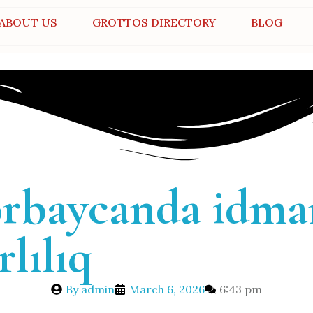
ABOUT US
GROTTOS DIRECTORY
BLOG
zərbaycanda idma
rlılıq
By
admin
March 6, 2026
6:43 pm