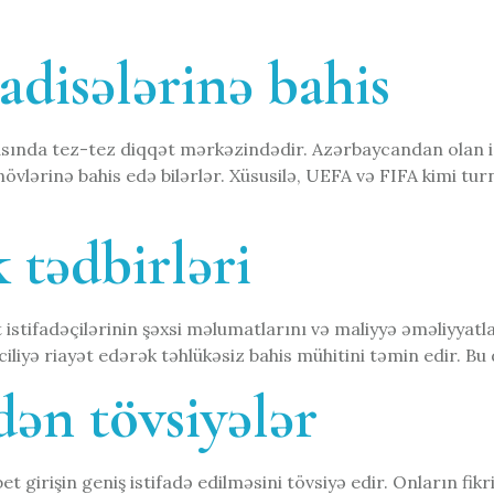
disələrinə bahis
masında tez-tez diqqət mərkəzindədir. Azərbaycandan olan 
övlərinə bahis edə bilərlər. Xüsusilə, UEFA və FIFA kimi tu
k tədbirləri
t istifadəçilərinin şəxsi məlumatlarını və maliyyə əməliyya
liyə riayət edərək təhlükəsiz bahis mühitini təmin edir. Bu d
dən tövsiyələr
 girişin geniş istifadə edilməsini tövsiyə edir. Onların fikr