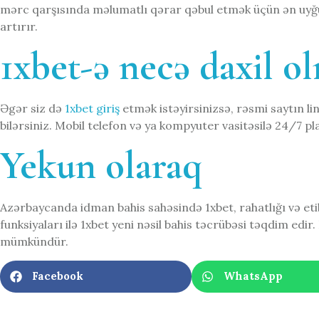
mərc qarşısında məlumatlı qərar qəbul etmək üçün ən uyğun v
artırır.
1xbet-ə necə daxil o
Əgər siz də
1xbet giriş
etmək istəyirsinizsə, rəsmi saytın li
bilərsiniz. Mobil telefon və ya kompyuter vasitəsilə 24/7 pla
Yekun olaraq
Azərbaycanda idman bahis sahəsində 1xbet, rahatlığı və etib
funksiyaları ilə 1xbet yeni nəsil bahis təcrübəsi təqdim edi
mümkündür.
Facebook
WhatsApp