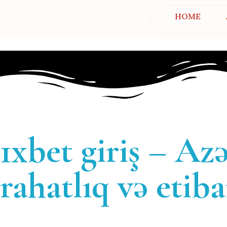
HOME
1xbet giriş – A
rahatlıq və etiba