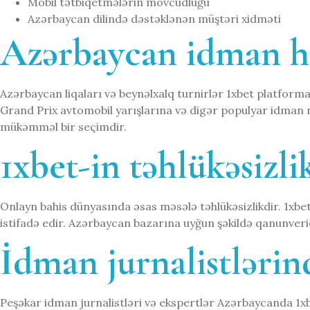
Mobil tətbiqetmələrin mövcudluğu
Azərbaycan dilində dəstəklənən müştəri xidməti
Azərbaycan idman ha
Azərbaycan liqaları və beynəlxalq turnirlər 1xbet platfor
Grand Prix avtomobil yarışlarına və digər populyar idman n
mükəmməl bir seçimdir.
1xbet-in təhlükəsizli
Onlayn bahis dünyasında əsas məsələ təhlükəsizlikdir. 1xbe
istifadə edir. Azərbaycan bazarına uyğun şəkildə qanunverici
İdman jurnalistlərin
Peşəkar idman jurnalistləri və ekspertlər Azərbaycanda 1xbet