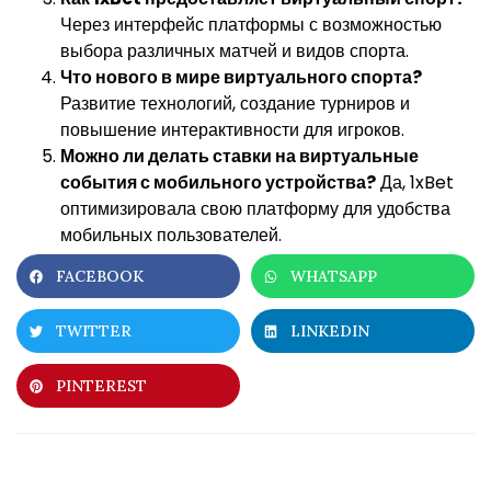
Через интерфейс платформы с возможностью
выбора различных матчей и видов спорта.
Что нового в мире виртуального спорта?
Развитие технологий, создание турниров и
повышение интерактивности для игроков.
Можно ли делать ставки на виртуальные
события с мобильного устройства?
Да, 1xBet
оптимизировала свою платформу для удобства
мобильных пользователей.
FACEBOOK
WHATSAPP
TWITTER
LINKEDIN
PINTEREST