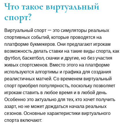
Что такое виртуальный
спорт?
Виртуальный спорт — это симуляторы реальных
спортивных событий, которые проводятся на
платформе букмекеров. Они предлагают игрокам
возможность делать ставки на такие виды спорта, как
футбол, баскетбол, скачки и другие, но без участия
живых спортсменов. Вместо этого на платформе
используются алгортимы и графика для создания
реалистичных матчей. Со временем виртуальный
спорт приобрел популярность, поскольку позволяет
игрокам ставить в любое время и в любой день.
Особенно это актуально для тех, кто хочет получить
азарт, но не может дождаться начала реальных
сезонов. Основные характеристики виртуального
спорта включают: