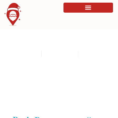
1xBet’s Виртуальный спорт: Как
симуляторы меняют ставки онлайн
By
admin
March 27, 2026
12:58 am