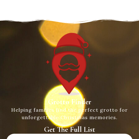
Grotto Finder
Helping families find the perfect grotto for
unforgettable Christmas memories.
Get The Full List