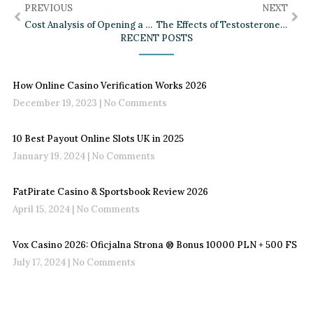
PREVIOUS
NEXT
Cost Analysis of Opening a Casino
The Effects of Testosterone Propionate 100: What You Need to Know
RECENT POSTS
How Online Casino Verification Works 2026
December 19, 2023
No Comments
10 Best Payout Online Slots UK in 2025
January 19, 2024
No Comments
FatPirate Casino & Sportsbook Review 2026
April 15, 2024
No Comments
Vox Casino 2026: Oficjalna Strona ®️ Bonus 10000 PLN + 500 FS
July 17, 2024
No Comments