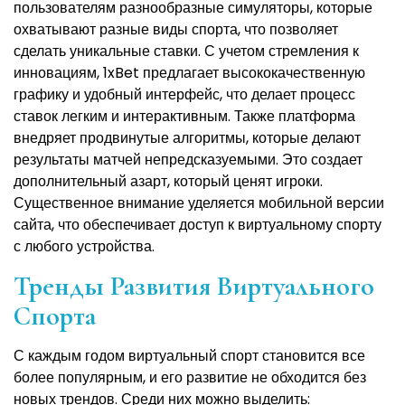
пользователям разнообразные симуляторы, которые
охватывают разные виды спорта, что позволяет
сделать уникальные ставки. С учетом стремления к
инновациям, 1xBet предлагает высококачественную
графику и удобный интерфейс, что делает процесс
ставок легким и интерактивным. Также платформа
внедряет продвинутые алгоритмы, которые делают
результаты матчей непредсказуемыми. Это создает
дополнительный азарт, который ценят игроки.
Существенное внимание уделяется мобильной версии
сайта, что обеспечивает доступ к виртуальному спорту
с любого устройства.
Тренды Развития Виртуального
Спорта
С каждым годом виртуальный спорт становится все
более популярным, и его развитие не обходится без
новых трендов. Среди них можно выделить: