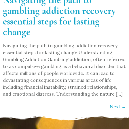
Navigating the path to
gambling addiction recovery
essential steps for lasting
change
Navigating the path to gambling addiction recovery
essential steps for lasting change Understanding
Gambling Addiction Gambling addiction, often referred
to as compulsive gambling, is a behavioral disorder that
affects millions of people worldwide. It can lead to
devastating consequences in various areas of life,
including financial instability, strained relationships,
and emotional distress. Understanding the nature […]
Next
→