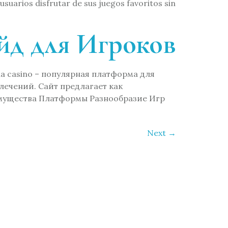
suarios disfrutar de sus juegos favoritos sin
айд для Игроков
ina casino – популярная платформа для
лечений. Сайт предлагает как
имущества Платформы Разнообразие Игр
Next
→