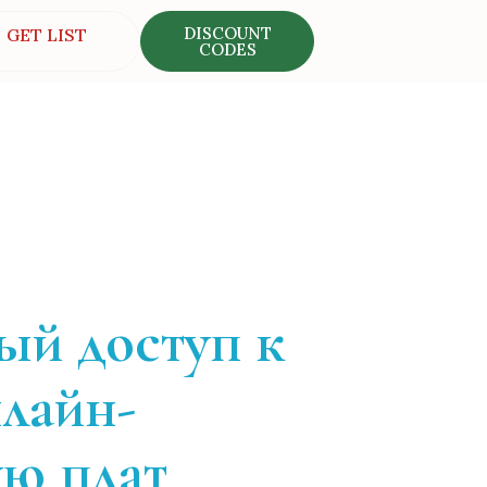
DISCOUNT
GET LIST
CODES
ый доступ к
нлайн-
ую плат