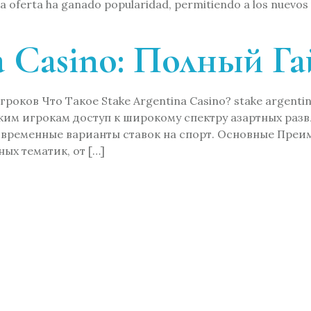
ta oferta ha ganado popularidad, permitiendo a los nuevos u
a Casino: Полный Г
гроков Что Такое Stake Argentina Casino? stake argent
им игрокам доступ к широкому спектру азартных разв
овременные варианты ставок на спорт. Основные Пре
ых тематик, от […]