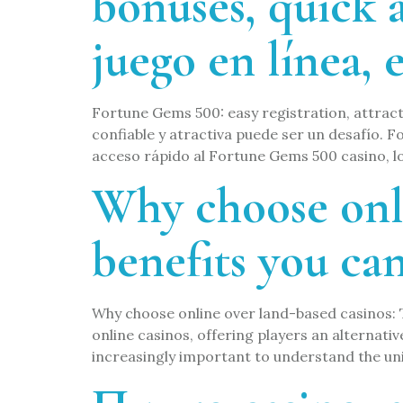
bonuses, quick 
juego en línea, 
Fortune Gems 500: easy registration, attract
confiable y atractiva puede ser un desafío.
acceso rápido al Fortune Gems 500 casino, lo
Why choose onli
benefits you can
Why choose online over land-based casinos: T
online casinos, offering players an alternati
increasingly important to understand the uniq