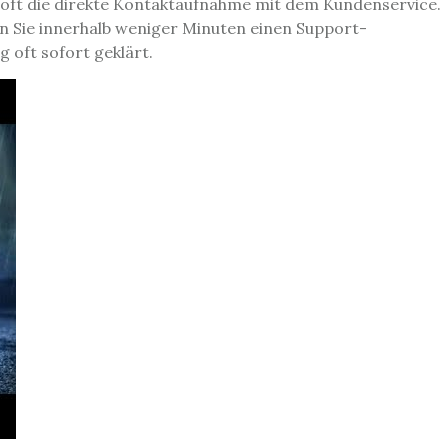
 oft die direkte Kontaktaufnahme mit dem Kundenservice.
nen Sie innerhalb weniger Minuten einen Support-
 oft sofort geklärt.