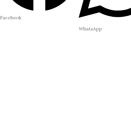
Facebook
WhatsApp