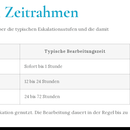
n Zeitrahmen
ber die typischen Eskalationsstufen und die damit
Typische Bearbeitungszeit
Sofort bis 1 Stunde
12 bis 24 Stunden
24 bis 72 Stunden
tion genutzt. Die Bearbeitung dauert in der Regel bis zu