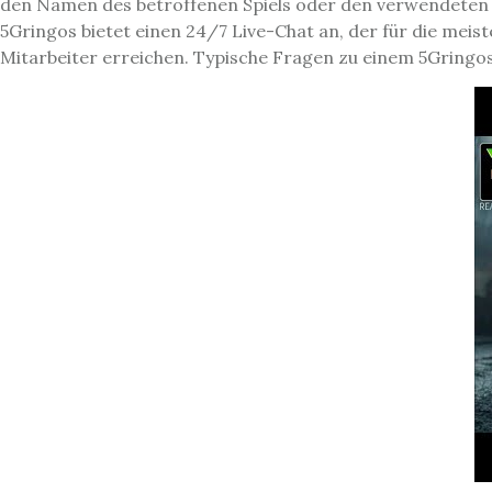
den Namen des betroffenen Spiels oder den verwendeten 
5Gringos bietet einen 24/7 Live-Chat an, der für die meis
Mitarbeiter erreichen. Typische Fragen zu einem 5Gringos