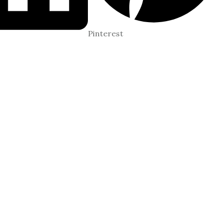
Pinterest