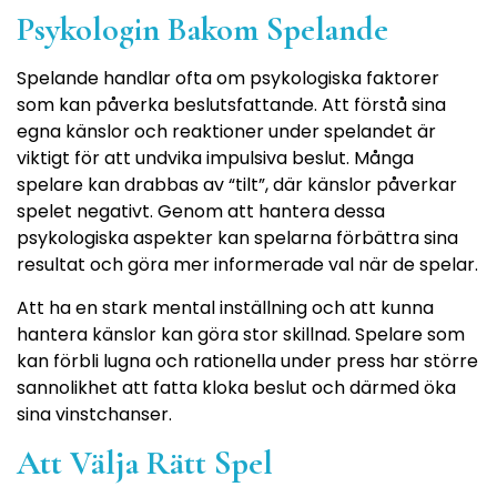
Psykologin Bakom Spelande
Spelande handlar ofta om psykologiska faktorer
som kan påverka beslutsfattande. Att förstå sina
egna känslor och reaktioner under spelandet är
viktigt för att undvika impulsiva beslut. Många
spelare kan drabbas av “tilt”, där känslor påverkar
spelet negativt. Genom att hantera dessa
psykologiska aspekter kan spelarna förbättra sina
resultat och göra mer informerade val när de spelar.
Att ha en stark mental inställning och att kunna
hantera känslor kan göra stor skillnad. Spelare som
kan förbli lugna och rationella under press har större
sannolikhet att fatta kloka beslut och därmed öka
sina vinstchanser.
Att Välja Rätt Spel