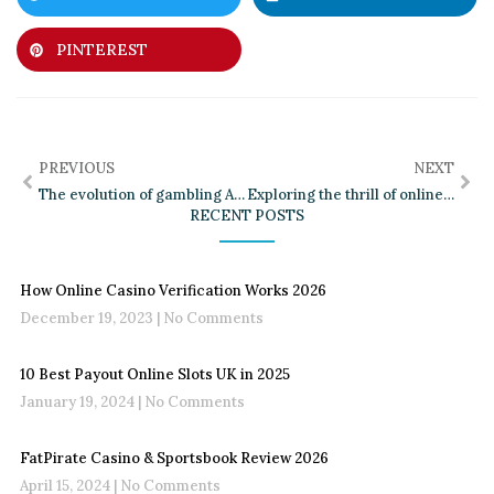
PINTEREST
PREVIOUS
NEXT
The evolution of gambling A historical perspective on its impact and significance
Exploring the thrill of online casino gaming Strategies for success
RECENT POSTS
How Online Casino Verification Works 2026
December 19, 2023
No Comments
10 Best Payout Online Slots UK in 2025
January 19, 2024
No Comments
FatPirate Casino & Sportsbook Review 2026
April 15, 2024
No Comments