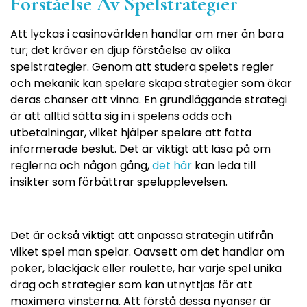
Förståelse Av Spelstrategier
Att lyckas i casinovärlden handlar om mer än bara
tur; det kräver en djup förståelse av olika
spelstrategier. Genom att studera spelets regler
och mekanik kan spelare skapa strategier som ökar
deras chanser att vinna. En grundläggande strategi
är att alltid sätta sig in i spelens odds och
utbetalningar, vilket hjälper spelare att fatta
informerade beslut. Det är viktigt att läsa på om
reglerna och någon gång,
det här
kan leda till
insikter som förbättrar spelupplevelsen.
Det är också viktigt att anpassa strategin utifrån
vilket spel man spelar. Oavsett om det handlar om
poker, blackjack eller roulette, har varje spel unika
drag och strategier som kan utnyttjas för att
maximera vinsterna. Att förstå dessa nyanser är