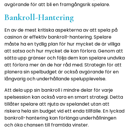
avgörande för att bli en framgångsrik spelare.
Bankroll-Hantering
En av de mest kritiska aspekterna av att spela på
casinon är effektiv bankroll-hantering. Spelare
måste ha en tydlig plan för hur mycket de är villiga
att satsa och hur mycket de kan förlora. Genom att
sätta upp gränser och följa dem kan spelare undvika
att förlora mer än de har råd med. Strategin för att
planera sin spelbudget är också avgörande för en
långvarig och underhållande spelupplevelse.
Att dela upp sin bankroll i mindre delar för varje
spelsession kan också vara en smart strategi. Detta
tillåter spelare att njuta av spelandet utan att
riskera hela sin budget vid ett enda tillfälle. En lyckad
bankroll-hantering kan förlänga underhållningen
och öka chansen till framtida vinster.