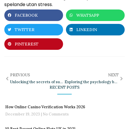
spelande utan stress.
FACEBOOK
WHATSAPP
TWITTER
LINKEDIN
PINTEREST
PREVIOUS
NEXT
Unlocking the secrets of successful casino strategies
Exploring the psychology behind casino gaming habits
RECENT POSTS
How Online Casino Verification Works 2026
December 19, 2023
No Comments
10 Best Payout Online Slots UK in 2025