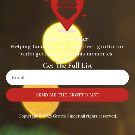
Grotto Finder
Helping families find the perfect grotto for
unforgettable Christmas memories.
Get The Full List
SEND ME THE GROTTO LIST
Copyright © 2025
Grotto Finder
All rights reserved.