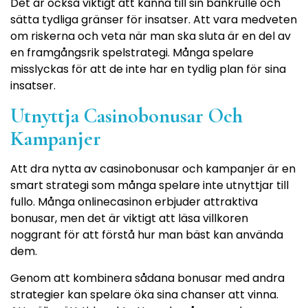
Det är också viktigt att känna till sin bankrulle och
sätta tydliga gränser för insatser. Att vara medveten
om riskerna och veta när man ska sluta är en del av
en framgångsrik spelstrategi. Många spelare
misslyckas för att de inte har en tydlig plan för sina
insatser.
Utnyttja Casinobonusar Och
Kampanjer
Att dra nytta av casinobonusar och kampanjer är en
smart strategi som många spelare inte utnyttjar till
fullo. Många onlinecasinon erbjuder attraktiva
bonusar, men det är viktigt att läsa villkoren
noggrant för att förstå hur man bäst kan använda
dem.
Genom att kombinera sådana bonusar med andra
strategier kan spelare öka sina chanser att vinna.