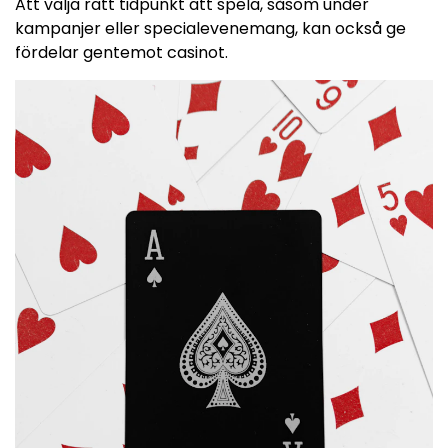
Att välja rätt tidpunkt att spela, såsom under
kampanjer eller specialevenemang, kan också ge
fördelar gentemot casinot.