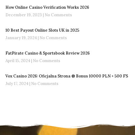
How Online Casino Verification Works 2026
December 19, 2023
No Comments
10 Best Payout Online Slots UK in 2025
January 19, 2024
No Comments
FatPirate Casino & Sportsbook Review 2026
April 15, 2024
No Comments
Vox Casino 2026: Oficjalna Strona ®️ Bonus 10000 PLN + 500 FS
July 17, 2024
No Comments