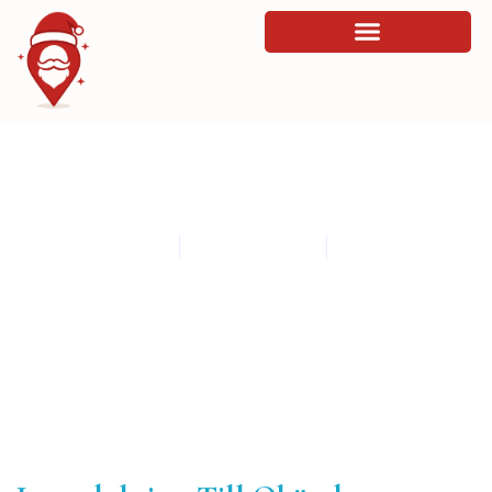
Avslöja hemligheterna bakom vinster En
omfattande guide till Unknown
casinostrategier
By
admin
March 4, 2026
3:12 am