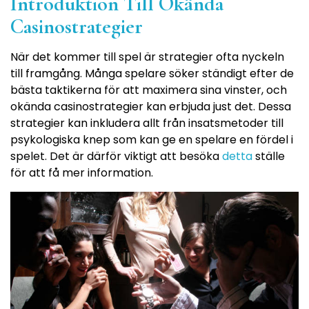
Introduktion Till Okända
Casinostrategier
När det kommer till spel är strategier ofta nyckeln
till framgång. Många spelare söker ständigt efter de
bästa taktikerna för att maximera sina vinster, och
okända casinostrategier kan erbjuda just det. Dessa
strategier kan inkludera allt från insatsmetoder till
psykologiska knep som kan ge en spelare en fördel i
spelet. Det är därför viktigt att besöka
detta
ställe
för att få mer information.