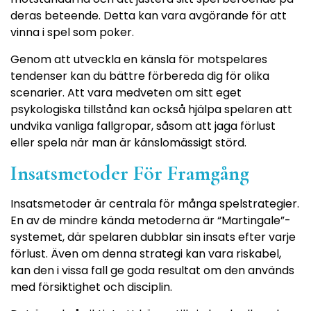
deras beteende. Detta kan vara avgörande för att
vinna i spel som poker.
Genom att utveckla en känsla för motspelares
tendenser kan du bättre förbereda dig för olika
scenarier. Att vara medveten om sitt eget
psykologiska tillstånd kan också hjälpa spelaren att
undvika vanliga fallgropar, såsom att jaga förlust
eller spela när man är känslomässigt störd.
Insatsmetoder För Framgång
Insatsmetoder är centrala för många spelstrategier.
En av de mindre kända metoderna är “Martingale”-
systemet, där spelaren dubblar sin insats efter varje
förlust. Även om denna strategi kan vara riskabel,
kan den i vissa fall ge goda resultat om den används
med försiktighet och disciplin.