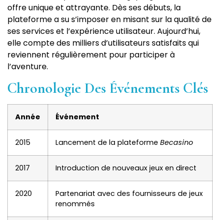
offre unique et attrayante. Dès ses débuts, la
plateforme a su s’imposer en misant sur la qualité de
ses services et l’expérience utilisateur. Aujourd’hui,
elle compte des milliers d’utilisateurs satisfaits qui
reviennent régulièrement pour participer à
l’aventure.
Chronologie Des Événements Clés
Année
Événement
2015
Lancement de la plateforme
Becasino
2017
Introduction de nouveaux jeux en direct
2020
Partenariat avec des fournisseurs de jeux
renommés