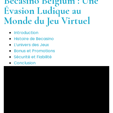
Becasino Belgium : Une
Évasion Ludique au
Monde du Jeu Virtuel
Introduction
Histoire de Becasino
L’univers des Jeux
Bonus et Promotions
Sécurité et Fiabilité
Conclusion