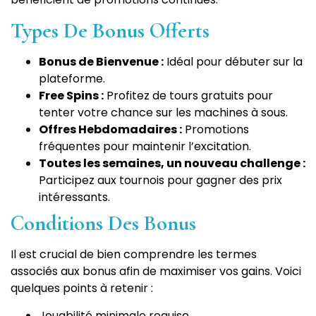
Types De Bonus Offerts
Bonus de Bienvenue :
Idéal pour débuter sur la
plateforme.
Free Spins :
Profitez de tours gratuits pour
tenter votre chance sur les machines à sous.
Offres Hebdomadaires :
Promotions
fréquentes pour maintenir l’excitation.
Toutes les semaines, un nouveau challenge :
Participez aux tournois pour gagner des prix
intéressants.
Conditions Des Bonus
Il est crucial de bien comprendre les termes
associés aux bonus afin de maximiser vos gains. Voici
quelques points à retenir :
Jouabilité minimale requise.