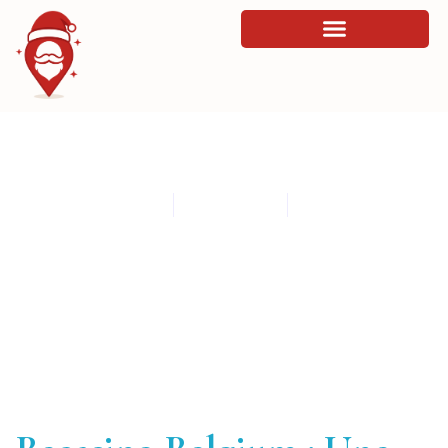
Becasino Belgium une aventure palpitante
au cœur du jeu en ligne
By
admin
July 7, 2026
9:17 pm