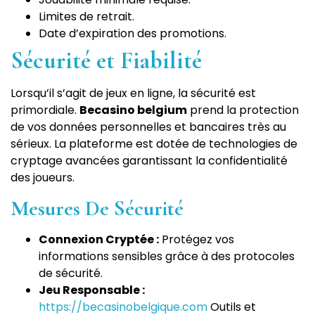
Limites de retrait.
Date d’expiration des promotions.
Sécurité et Fiabilité
Lorsqu’il s’agit de jeux en ligne, la sécurité est
primordiale.
Becasino belgium
prend la protection
de vos données personnelles et bancaires très au
sérieux. La plateforme est dotée de technologies de
cryptage avancées garantissant la confidentialité
des joueurs.
Mesures De Sécurité
Connexion Cryptée :
Protégez vos
informations sensibles grâce à des protocoles
de sécurité.
Jeu Responsable :
https://becasinobelgique.com
Outils et