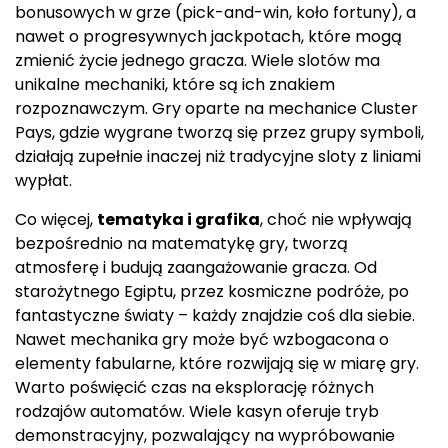
bonusowych w grze (pick-and-win, koło fortuny), a
nawet o progresywnych jackpotach, które mogą
zmienić życie jednego gracza. Wiele slotów ma
unikalne mechaniki, które są ich znakiem
rozpoznawczym. Gry oparte na mechanice Cluster
Pays, gdzie wygrane tworzą się przez grupy symboli,
działają zupełnie inaczej niż tradycyjne sloty z liniami
wypłat.
Co więcej,
tematyka i grafika
, choć nie wpływają
bezpośrednio na matematykę gry, tworzą
atmosferę i budują zaangażowanie gracza. Od
starożytnego Egiptu, przez kosmiczne podróże, po
fantastyczne światy – każdy znajdzie coś dla siebie.
Nawet mechanika gry może być wzbogacona o
elementy fabularne, które rozwijają się w miarę gry.
Warto poświęcić czas na eksplorację różnych
rodzajów automatów. Wiele kasyn oferuje tryb
demonstracyjny, pozwalający na wypróbowanie