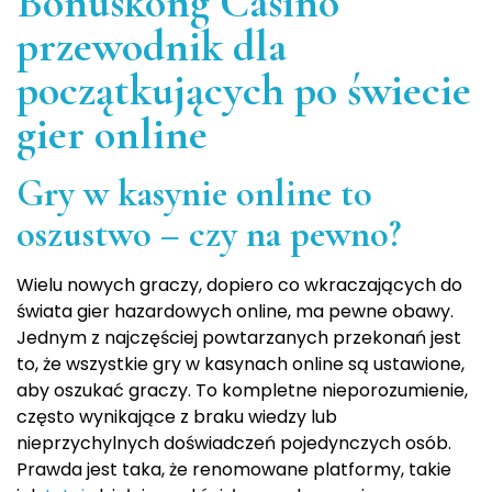
Bonuskong Casino
przewodnik dla
początkujących po świecie
gier online
Gry w kasynie online to
oszustwo – czy na pewno?
Wielu nowych graczy, dopiero co wkraczających do
świata gier hazardowych online, ma pewne obawy.
Jednym z najczęściej powtarzanych przekonań jest
to, że wszystkie gry w kasynach online są ustawione,
aby oszukać graczy. To kompletne nieporozumienie,
często wynikające z braku wiedzy lub
nieprzychylnych doświadczeń pojedynczych osób.
Prawda jest taka, że renomowane platformy, takie