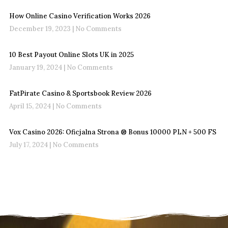
How Online Casino Verification Works 2026
December 19, 2023
No Comments
10 Best Payout Online Slots UK in 2025
January 19, 2024
No Comments
FatPirate Casino & Sportsbook Review 2026
April 15, 2024
No Comments
Vox Casino 2026: Oficjalna Strona ®️ Bonus 10000 PLN + 500 FS
July 17, 2024
No Comments