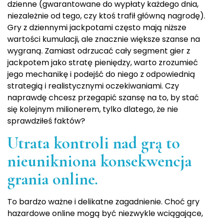
dzienne (gwarantowane do wypłaty każdego dnia,
niezależnie od tego, czy ktoś trafił główną nagrodę).
Gry z dziennymi jackpotami często mają niższe
wartości kumulacji, ale znacznie większe szanse na
wygraną. Zamiast odrzucać cały segment gier z
jackpotem jako stratę pieniędzy, warto zrozumieć
jego mechanikę i podejść do niego z odpowiednią
strategią i realistycznymi oczekiwaniami. Czy
naprawdę chcesz przegapić szansę na to, by stać
się kolejnym milionerem, tylko dlatego, że nie
sprawdziłeś faktów?
Utrata kontroli nad grą to
nieunikniona konsekwencja
grania online.
To bardzo ważne i delikatne zagadnienie. Choć gry
hazardowe online mogą być niezwykle wciągające,