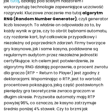
jak
tutaj
, działają pod ścisłym nadzorem i
wykorzystują technologie zapewniające uczciwość
rozgrywki. Kluczowe znaczenie ma tutaj
algorytm
RNG (Random Number Generator)
, czyli generator
liczb losowych. To właśnie on odpowiada za to, by
każdy wynik w grze, czy to obrót bębnami automatu,
czy rozdanie kart, był całkowicie przypadkowy i
niezależny od poprzednich zdarzeń. Firmy tworzące
gry kasynowe, jak i same kasyna, poddawane są
regularnym audytom przez niezależne jednostki
certyfikujące. Ich celem jest potwierdzenie, że
algorytmy RNG działają poprawnie, a procent zwrotu
dla gracza (RTP – Return to Player) jest zgodny z
deklaracjami. Wspominając o RTP, jest to wartość
procentowa pokazująca, jaką część postawionych
pieniędzy gra teoretycznie zwraca graczom w
długim okresie. Przyzwoite automaty mają RTP
powyżej 96%, co oznacza, że kasyno zatrzymuje
średnio poniżej 4% stawek. Czy to brzmi jak