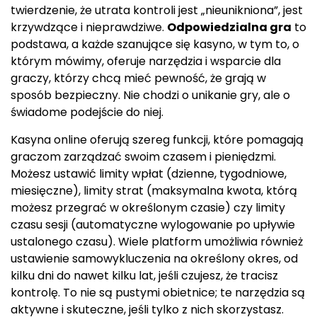
twierdzenie, że utrata kontroli jest „nieunikniona”, jest
krzywdzące i nieprawdziwe.
Odpowiedzialna gra
to
podstawa, a każde szanujące się kasyno, w tym to, o
którym mówimy, oferuje narzędzia i wsparcie dla
graczy, którzy chcą mieć pewność, że grają w
sposób bezpieczny. Nie chodzi o unikanie gry, ale o
świadome podejście do niej.
Kasyna online oferują szereg funkcji, które pomagają
graczom zarządzać swoim czasem i pieniędzmi.
Możesz ustawić limity wpłat (dzienne, tygodniowe,
miesięczne), limity strat (maksymalna kwota, którą
możesz przegrać w określonym czasie) czy limity
czasu sesji (automatyczne wylogowanie po upływie
ustalonego czasu). Wiele platform umożliwia również
ustawienie samowykluczenia na określony okres, od
kilku dni do nawet kilku lat, jeśli czujesz, że tracisz
kontrolę. To nie są pustymi obietnice; te narzędzia są
aktywne i skuteczne, jeśli tylko z nich skorzystasz.