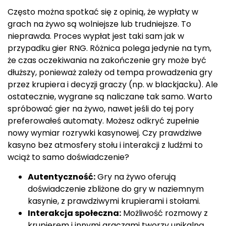
Często można spotkać się z opinią, że wypłaty w
grach na żywo są wolniejsze lub trudniejsze. To
nieprawda. Proces wypłat jest taki sam jak w
przypadku gier RNG. Różnica polega jedynie na tym,
że czas oczekiwania na zakończenie gry może być
dłuższy, ponieważ zależy od tempa prowadzenia gry
przez krupiera i decyzji graczy (np. w blackjacku). Ale
ostatecznie, wygrane są naliczane tak samo. Warto
spróbować gier na żywo, nawet jeśli do tej pory
preferowałeś automaty. Możesz odkryć zupełnie
nowy wymiar rozrywki kasynowej. Czy prawdziwe
kasyno bez atmosfery stołu i interakcji z ludźmi to
wciąż to samo doświadczenie?
Autentyczność:
Gry na żywo oferują
doświadczenie zbliżone do gry w naziemnym
kasynie, z prawdziwymi krupierami i stołami.
Interakcja społeczna:
Możliwość rozmowy z
krupierem i innymi graczami tworzy unikalną