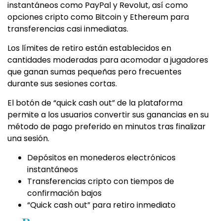
instantáneos como PayPal y Revolut, así como
opciones cripto como Bitcoin y Ethereum para
transferencias casi inmediatas.
Los límites de retiro están establecidos en
cantidades moderadas para acomodar a jugadores
que ganan sumas pequeñas pero frecuentes
durante sus sesiones cortas.
El botón de “quick cash out” de la plataforma
permite a los usuarios convertir sus ganancias en su
método de pago preferido en minutos tras finalizar
una sesión.
Depósitos en monederos electrónicos
instantáneos
Transferencias cripto con tiempos de
confirmación bajos
“Quick cash out” para retiro inmediato