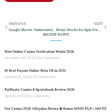
PREVIOUS
NEXT
Google Sheets: Onlinetabellen und Vorlagen Google Workspace
Meine Woche bei Spin Formula Casino Die Technik im Praxistest
RECENT POSTS
How Online Casino Verification Works 2026
December 19, 2023
No Comments
10 Best Payout Online Slots UK in 2025
January 19, 2024
No Comments
FatPirate Casino & Sportsbook Review 2026
April 15, 2024
No Comments
Vox Casino 2026: Oficjalna Strona ®️ Bonus 10000 PLN + 500 FS