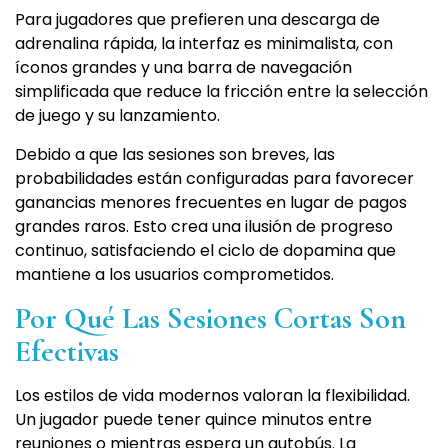
Para jugadores que prefieren una descarga de
adrenalina rápida, la interfaz es minimalista, con
íconos grandes y una barra de navegación
simplificada que reduce la fricción entre la selección
de juego y su lanzamiento.
Debido a que las sesiones son breves, las
probabilidades están configuradas para favorecer
ganancias menores frecuentes en lugar de pagos
grandes raros. Esto crea una ilusión de progreso
continuo, satisfaciendo el ciclo de dopamina que
mantiene a los usuarios comprometidos.
Por Qué Las Sesiones Cortas Son
Efectivas
Los estilos de vida modernos valoran la flexibilidad.
Un jugador puede tener quince minutos entre
reuniones o mientras espera un autobús. La