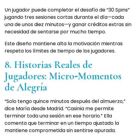
Un jugador puede completar el desafío de “30 Spins”
jugando tres sesiones cortas durante el día—cada
una de unos diez minutos—y ganar créditos extras sin
necesidad de sentarse por mucho tiempo.
Este diseño mantiene alta la motivación mientras
respeta los límites de tiempo de los jugadores.
8. Historias Reales de
Jugadores: Micro‑Momentos
de Alegría
“Solo tengo quince minutos después del almuerzo,”
dice María desde Madrid. “Casinia me permite
terminar toda una sesión en ese horario.” Ella
comenta que terminar en un tiempo ajustado la
mantiene comprometida sin sentirse apurada.