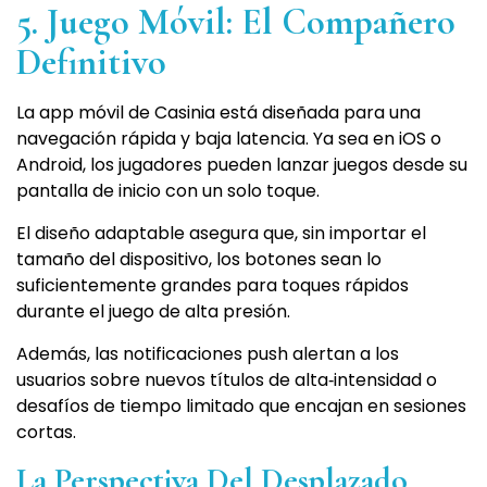
5. Juego Móvil: El Compañero
Definitivo
La app móvil de Casinia está diseñada para una
navegación rápida y baja latencia. Ya sea en iOS o
Android, los jugadores pueden lanzar juegos desde su
pantalla de inicio con un solo toque.
El diseño adaptable asegura que, sin importar el
tamaño del dispositivo, los botones sean lo
suficientemente grandes para toques rápidos
durante el juego de alta presión.
Además, las notificaciones push alertan a los
usuarios sobre nuevos títulos de alta‑intensidad o
desafíos de tiempo limitado que encajan en sesiones
cortas.
La Perspectiva Del Desplazado