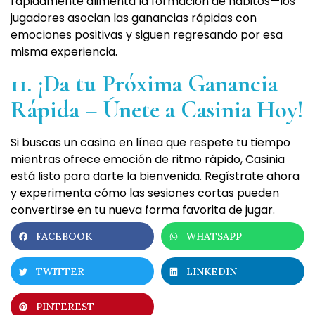
rápidamente alimenta la formación de hábitos—los
jugadores asocian las ganancias rápidas con
emociones positivas y siguen regresando por esa
misma experiencia.
11. ¡Da tu Próxima Ganancia
Rápida – Únete a Casinia Hoy!
Si buscas un casino en línea que respete tu tiempo
mientras ofrece emoción de ritmo rápido, Casinia
está listo para darte la bienvenida. Regístrate ahora
y experimenta cómo las sesiones cortas pueden
convertirse en tu nueva forma favorita de jugar.
FACEBOOK
WHATSAPP
TWITTER
LINKEDIN
PINTEREST