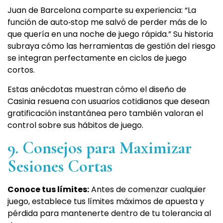
Juan de Barcelona comparte su experiencia: “La
función de auto‑stop me salvó de perder más de lo
que quería en una noche de juego rápida.” Su historia
subraya cómo las herramientas de gestión del riesgo
se integran perfectamente en ciclos de juego
cortos.
Estas anécdotas muestran cómo el diseño de
Casinia resuena con usuarios cotidianos que desean
gratificación instantánea pero también valoran el
control sobre sus hábitos de juego.
9. Consejos para Maximizar
Sesiones Cortas
Conoce tus límites:
Antes de comenzar cualquier
juego, establece tus límites máximos de apuesta y
pérdida para mantenerte dentro de tu tolerancia al