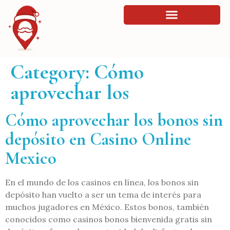
Category:
Cómo
aprovechar los
Cómo aprovechar los bonos sin
depósito en Casino Online
Mexico
En el mundo de los casinos en línea, los bonos sin
depósito han vuelto a ser un tema de interés para
muchos jugadores en México. Estos bonos, también
conocidos como casinos bonos bienvenida gratis sin