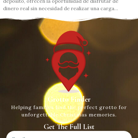
depósito, ofrecen la oportunidad de disfrutar de
dinero real sin necesidad de realizar una carga…
Grotto Finder
Helping families find the perfect grotto for
unforgettable Christmas memories.
Get The Full List