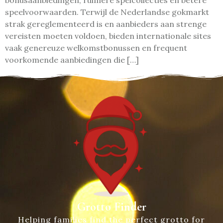
bonusaanbiedingen, ruimere spelcollecties en betere
speelvoorwaarden. Terwijl de Nederlandse gokmarkt
strak gereglementeerd is en aanbieders aan strenge
vereisten moeten voldoen, bieden internationale sites
vaak genereuze welkomstbonussen en frequent
voorkomende aanbiedingen die […]
Grotto Finder
Helping families find the perfect grotto for