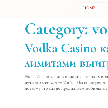
HOME
Category:
vo
Vodka Casino 
лимитами выи
Vodka Casino казино онлайн с высокими 
лучшего места, чем Vodka. Мы советуем для
поэтому что мы не предлагаем мобильные 