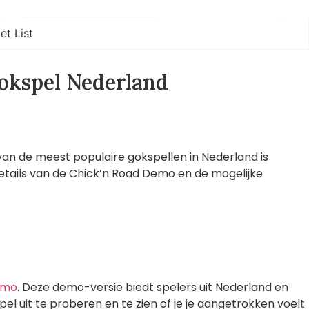
et List
okspel Nederland
 van de meest populaire gokspellen in Nederland is
details van de Chick’n Road Demo en de mogelijke
emo
. Deze demo-versie biedt spelers uit Nederland en
el uit te proberen en te zien of je je aangetrokken voelt