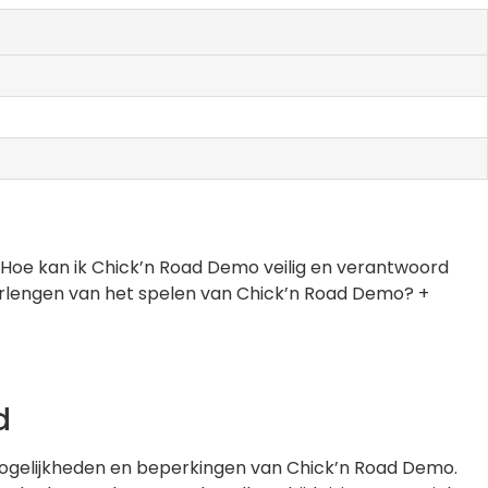
Hoe kan ik Chick’n Road Demo veilig en verantwoord
verlengen van het spelen van Chick’n Road Demo? +
d
 mogelijkheden en beperkingen van Chick’n Road Demo.