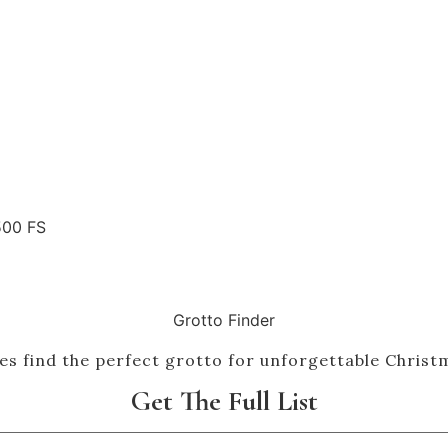
500 FS
Grotto Finder
ies find the perfect grotto for unforgettable Chris
Get The Full List