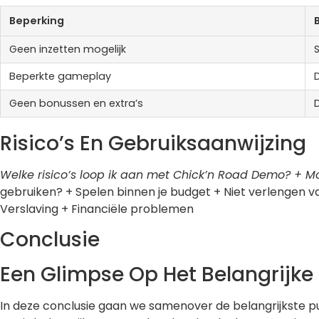
Beperking
Geen inzetten mogelijk
Beperkte gameplay
Geen bonussen en extra’s
Risico’s En Gebruiksaanwijzing
Welke risico’s loop ik aan met Chick’n Road Demo? + Mog
gebruiken? + Spelen binnen je budget + Niet verlengen v
Verslaving + Financiële problemen
Conclusie
Een Glimpse Op Het Belangrijke
In deze conclusie gaan we samenover de belangrijkste p