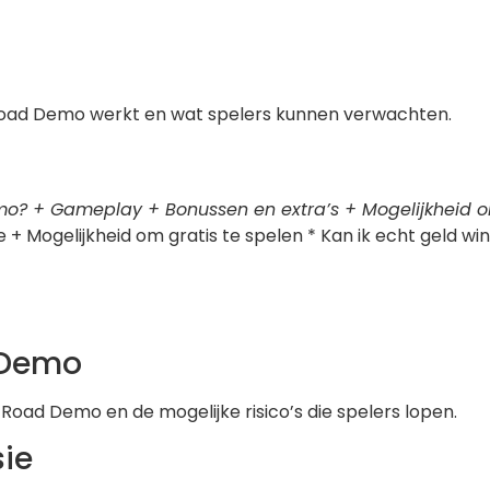
n Road Demo werkt en wat spelers kunnen verwachten.
emo? + Gameplay + Bonussen en extra’s + Mogelijkheid 
e + Mogelijkheid om gratis te spelen * Kan ik echt geld 
 Demo
Road Demo en de mogelijke risico’s die spelers lopen.
ie