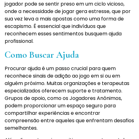
jogador pode se sentir preso em um ciclo vicioso,
onde a necessidade de jogar gera estresse, que por
sua vez leva a mais apostas como uma forma de
escapismo. É essencial que indivíduos que
reconhecem esses sentimentos busquem ajuda
profissional.
Como Buscar Ajuda
Procurar ajuda é um passo crucial para quem
reconhece sinais de adição ao jogo em si ou em
alguém próximo. Muitas organizações e terapeutas
especializados oferecem suporte e tratamento.
Grupos de apoio, como os Jogadores Anônimos,
podem proporcionar um espaço seguro para
compartilhar experiências e encontrar
compreensão entre aqueles que enfrentam desafios
semelhantes.