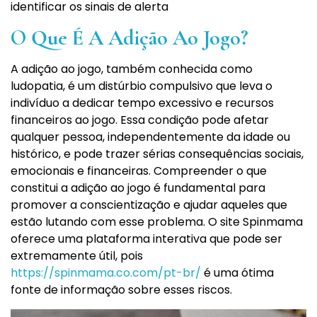
identificar os sinais de alerta
O Que É A Adição Ao Jogo?
A adição ao jogo, também conhecida como
ludopatia, é um distúrbio compulsivo que leva o
indivíduo a dedicar tempo excessivo e recursos
financeiros ao jogo. Essa condição pode afetar
qualquer pessoa, independentemente da idade ou
histórico, e pode trazer sérias consequências sociais,
emocionais e financeiras. Compreender o que
constitui a adição ao jogo é fundamental para
promover a conscientização e ajudar aqueles que
estão lutando com esse problema. O site Spinmama
oferece uma plataforma interativa que pode ser
extremamente útil, pois
https://spinmama.co.com/pt-br/
é uma ótima
fonte de informação sobre esses riscos.