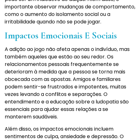
importante observar mudanças de comportamento,
como o aumento do isolamento social ou a
irritabilidade quando não se pode jogar.
Impactos Emocionais E Sociais
A adição ao jogo não afeta apenas o indivíduo, mas
também aqueles que estão ao seu redor. Os
relacionamentos pessoais frequentemente se
deterioram à medida que a pessoa se torna mais
obcecada com as apostas. Amigos e familiares
podem sentir-se frustrados e impotentes, muitas
vezes levando a conflitos e separações. O
entendimento e a educação sobre a ludopatia são
essenciais para ajudar essas relações a se
manterem saudáveis.
Além disso, os impactos emocionais incluem
sentimentos de culpa, ansiedade e depressão. O