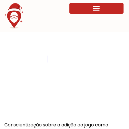
Conscientização sobre a adição ao jogo
como identificar os sinais de alerta
By
admin
March 5, 2026
1:21 pm
Conscientização sobre a adição ao jogo como