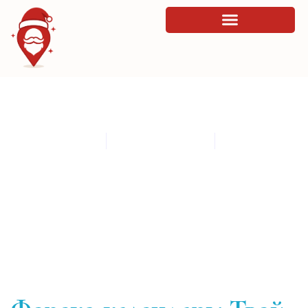
Форекс календарь: Твой гид по новостям
рынка!
By
admin
February 26, 2026
1:11 pm