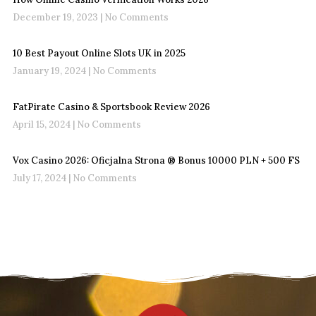
December 19, 2023
No Comments
10 Best Payout Online Slots UK in 2025
January 19, 2024
No Comments
FatPirate Casino & Sportsbook Review 2026
April 15, 2024
No Comments
Vox Casino 2026: Oficjalna Strona ®️ Bonus 10000 PLN + 500 FS
July 17, 2024
No Comments