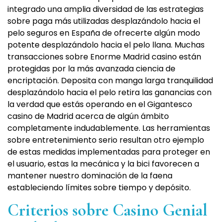
integrado una amplia diversidad de las estrategias
sobre paga más utilizadas desplazándolo hacia el
pelo seguros en España de ofrecerte algún modo
potente desplazándolo hacia el pelo llana. Muchas
transacciones sobre Enorme Madrid casino están
protegidas por la más avanzada ciencia de
encriptación. Deposita con manga larga tranquilidad
desplazándolo hacia el pelo retira las ganancias con
la verdad que estás operando en el Gigantesco
casino de Madrid acerca de algún ámbito
completamente indudablemente. Las herramientas
sobre entretenimiento serio resultan otro ejemplo
de estas medidas implementadas para proteger en
el usuario, estas la mecánica y la bici favorecen a
mantener nuestro dominación de la faena
estableciendo límites sobre tiempo y depósito.
Criterios sobre Casino Genial