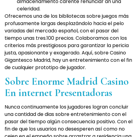
almacenamiento carente renunciar an una
celeridad.
Ofrecemos una de los bibliotecas sobre juegos más
profusamente largas desplazándolo hacia el pelo
variadas del mercado español, con el pasar del
tiempo unas tres.100 precios. Colaboramos con los
criterios más prestigiosos para garantizar la pericia
justa, apasionante y exagerado. Aquí, sobre Casino
Gigantesco Madrid, hay un entretenimiento con el fin
de cualquier prototipo de jugador.
Sobre Enorme Madrid Casino
En internet Presentadoras
Nunca continuamente los jugadores logran concluir
una cantidad de dias sobre entretenimiento con el
pasar del tiempo algún consecuencia positivo. Con el
fin de que los usuarios no desesperen así­ como no
cejen en el empeño sobre arrastrar a residencia una