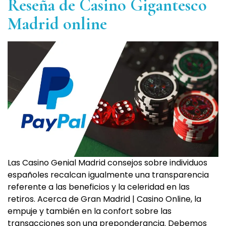
Reseña de Casino Gigantesco
Madrid online
Las Casino Genial Madrid consejos sobre individuos
españoles recalcan igualmente una transparencia
referente a las beneficios y la celeridad en las
retiros. Acerca de Gran Madrid | Casino Online, la
empuje y también en la confort sobre las
transacciones son una preponderancia. Debemos