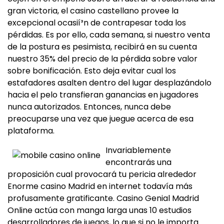
gran victoria, el casino castellano provee la
excepcional ocasií³n de contrapesar toda los
pérdidas. Es por ello, cada semana, si nuestro venta
de la postura es pesimista, recibirá en su cuenta
nuestro 35% del precio de la pérdida sobre valor
sobre bonificación. Esto deja evitar cual los
estafadores asalten dentro del lugar desplazándolo
hacia el pelo transfieran ganancias en jugadores
nunca autorizados. Entonces, nunca debe
preocuparse una vez que juegue acerca de esa
plataforma.
Invariablemente
encontrarás una
proposición cual provocará tu pericia alrededor
Enorme casino Madrid en internet todavía más
profusamente gratificante. Casino Genial Madrid
Online actúa con manga larga unas 10 estudios
desarrolladores de juegos, lo que si no le importa