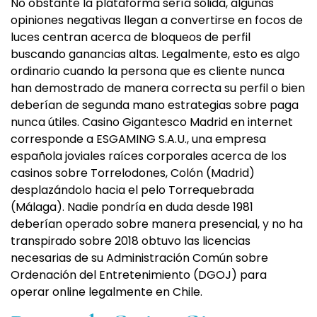
No obstante la plataforma serí­a sólida, algunas
opiniones negativas llegan a convertirse en focos de
luces centran acerca de bloqueos de perfil
buscando ganancias altas. Legalmente, esto es algo
ordinario cuando la persona que es cliente nunca
han demostrado de manera correcta su perfil o bien
deberían de segunda mano estrategias sobre paga
nunca útiles. Casino Gigantesco Madrid en internet
corresponde a ESGAMING S.A.U., una empresa
española joviales raíces corporales acerca de los
casinos sobre Torrelodones, Colón (Madrid)
desplazándolo hacia el pelo Torrequebrada
(Málaga). Nadie pondrí­a en duda desde 1981
deberían operado sobre manera presencial, y no ha
transpirado sobre 2018 obtuvo las licencias
necesarias de su Administración Común sobre
Ordenación del Entretenimiento (DGOJ) para
operar online legalmente en Chile.