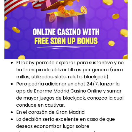
El lobby permite explorar para sustantivo y no
ha transpirado utilizar filtros por genero (cero
millas, utilizadas, slots, ruleta, blackjack).
Pero podría adicionar un chat 24/7, lanzar la
app de Enorme Madrid Casino Online y sumar
de mayor juegos de blackjack, conozco la cual
conduce en cautivar.
En el corazón de Gran Madrid
La decisión serí­a excelente en caso de que
deseas economizar lugar sobre