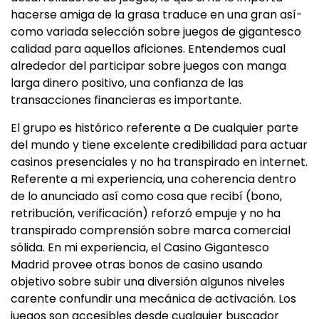
hacerse amiga de la grasa traduce en una gran así­
como variada selección sobre juegos de gigantesco
calidad para aquellos aficiones. Entendemos cual
alrededor del participar sobre juegos con manga
larga dinero positivo, una confianza de las
transacciones financieras es importante.
El grupo es histórico referente a De cualquier parte
del mundo y tiene excelente credibilidad para actuar
casinos presenciales y no ha transpirado en internet.
Referente a mi experiencia, una coherencia dentro
de lo anunciado así­ como cosa que recibí (bono,
retribución, verificación) reforzó empuje y no ha
transpirado comprensión sobre marca comercial
sólida. En mi experiencia, el Casino Gigantesco
Madrid provee otras bonos de casino usando
objetivo sobre subir una diversión algunos niveles
carente confundir una mecánica de activación. Los
juegos son accesibles desde cualquier buscador