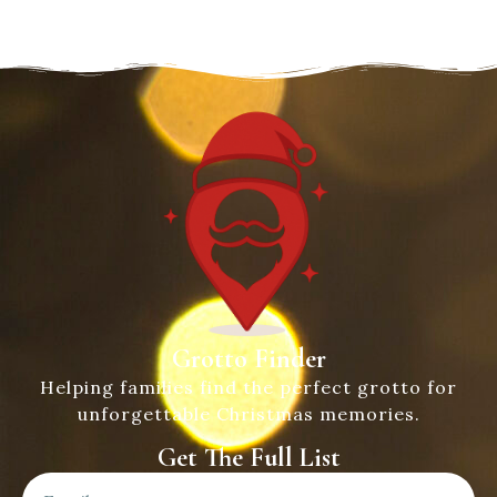
Grotto Finder
Helping families find the perfect grotto for
unforgettable Christmas memories.
Get The Full List