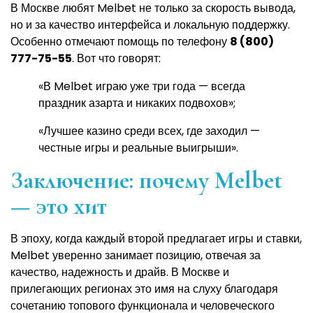
В Москве любят Melbet не только за скорость вывода,
но и за качество интерфейса и локальную поддержку.
Особенно отмечают помощь по телефону
8 (800)
777-75-55
. Вот что говорят:
«В Melbet играю уже три года — всегда
праздник азарта и никаких подвохов»;
«Лучшее казино среди всех, где заходил —
честные игры и реальные выигрыши».
Заключение: почему Melbet
— это хит
В эпоху, когда каждый второй предлагает игры и ставки,
Melbet уверенно занимает позицию, отвечая за
качество, надежность и драйв. В Москве и
прилегающих регионах это имя на слуху благодаря
сочетанию топового функционала и человеческого