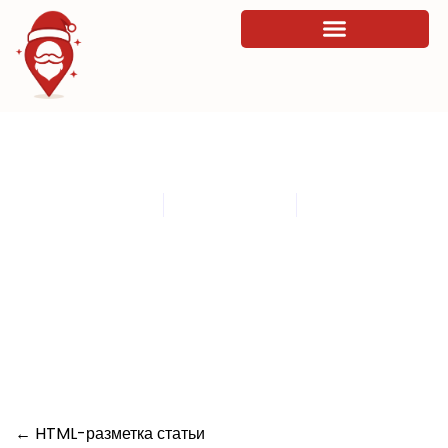
Где крутятся самые сочные ставки и
игры: разбираемся с Melbet к 2026 году
By
admin
March 5, 2026
3:31 pm
← HTML-разметка статьи