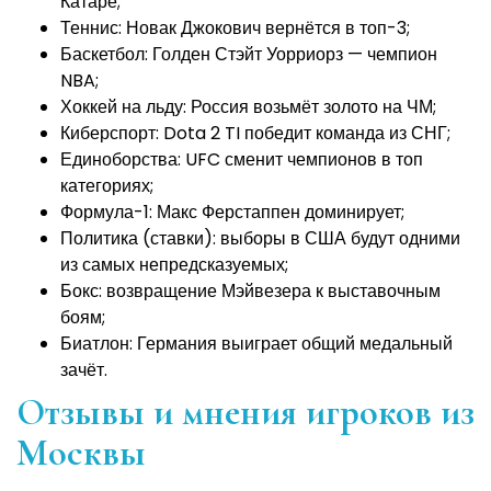
Катаре;
Теннис: Новак Джокович вернётся в топ-3;
Баскетбол: Голден Стэйт Уорриорз — чемпион
NBA;
Хоккей на льду: Россия возьмёт золото на ЧМ;
Киберспорт: Dota 2 TI победит команда из СНГ;
Единоборства: UFC сменит чемпионов в топ
категориях;
Формула-1: Макс Ферстаппен доминирует;
Политика (ставки): выборы в США будут одними
из самых непредсказуемых;
Бокс: возвращение Мэйвезера к выставочным
боям;
Биатлон: Германия выиграет общий медальный
зачёт.
Отзывы и мнения игроков из
Москвы