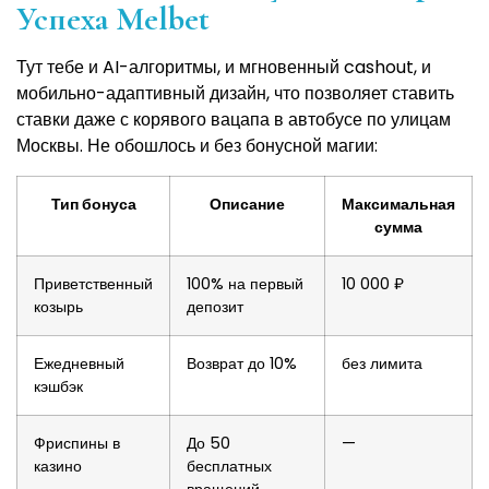
Успеха Melbet
Тут тебе и AI-алгоритмы, и мгновенный cashout, и
мобильно-адаптивный дизайн, что позволяет ставить
ставки даже с корявого вацапа в автобусе по улицам
Москвы. Не обошлось и без бонусной магии:
Тип бонуса
Описание
Максимальная
сумма
Приветственный
100% на первый
10 000 ₽
козырь
депозит
Ежедневный
Возврат до 10%
без лимита
кэшбэк
Фриспины в
До 50
—
казино
бесплатных