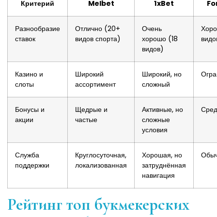
Критерий
Melbet
1xBet
Fo
Разнообразие
Отлично (20+
Очень
Хоро
ставок
видов спорта)
хорошо (18
видо
видов)
Казино и
Широкий
Широкий, но
Огра
слоты
ассортимент
сложный
Бонусы и
Щедрые и
Активные, но
Сре
акции
частые
сложные
условия
Служба
Круглосуточная,
Хорошая, но
Обы
поддержки
локализованная
затруднённая
навигация
Рейтинг топ букмекерских