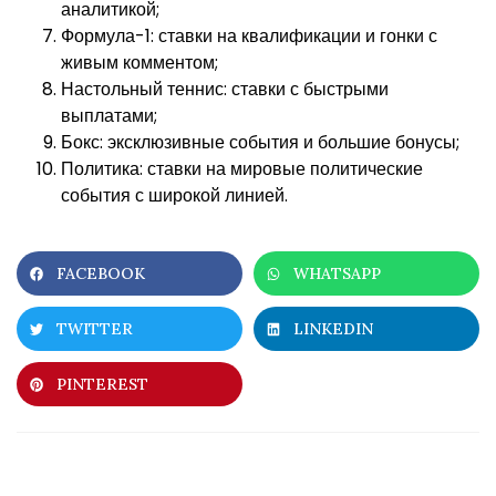
аналитикой;
Формула-1: ставки на квалификации и гонки с
живым комментом;
Настольный теннис: ставки с быстрыми
выплатами;
Бокс: эксклюзивные события и большие бонусы;
Политика: ставки на мировые политические
события с широкой линией.
FACEBOOK
WHATSAPP
TWITTER
LINKEDIN
PINTEREST