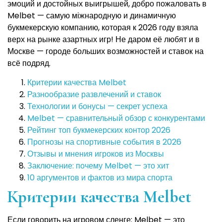
эмоций и достойных выигрышей, добро пожаловать в
Melbet — самую міжнародную и динамичную
букмекерскую компанию, которая к 2026 году взяла
верх на рынке азартных игр! Не даром её любят и в
Москве — городе больших возможностей и ставок на
всё подряд.
Критерии качества Melbet
Разнообразие развлечений и ставок
Технологии и бонусы — секрет успеха
Melbet — сравнительный обзор с конкурентами
Рейтинг топ букмекерских контор 2026
Прогнозы на спортивные события в 2026
Отзывы и мнения игроков из Москвы
Заключение: почему Melbet — это хит
10 аргументов и фактов из мира спорта
Критерии качества Melbet
Если говорить на игровом сленге: Melbet — это