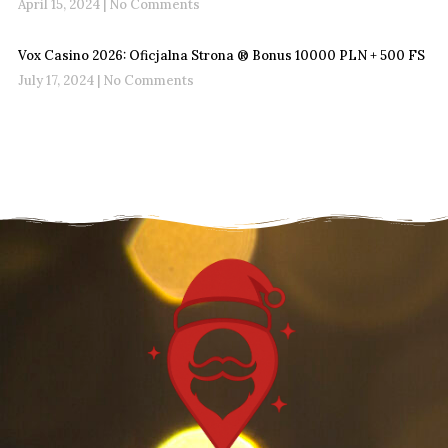
April 15, 2024
No Comments
Vox Casino 2026: Oficjalna Strona ®️ Bonus 10000 PLN + 500 FS
July 17, 2024
No Comments