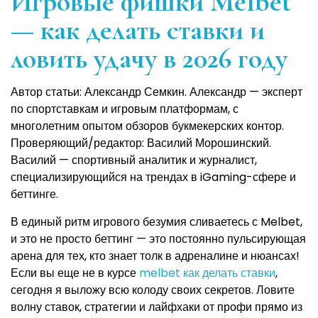
Игровые фишки Melbet
— как делать ставки и
ловить удачу в 2026 году
Автор статьи:
Александр Семкин
. Александр — эксперт
по спортставкам и игровым платформам, с
многолетним опытом обзоров букмекерских контор.
Проверяющий/редактор:
Василий Морошинский
.
Василий — спортивный аналитик и журналист,
специализирующийся на трендах в iGaming-сфере и
беттинге.
В единый ритм игрового безумия сливаетесь с Melbet,
и это не просто беттинг — это постоянно пульсирующая
арена для тех, кто знает толк в адреналине и нюансах!
Если вы еще не в курсе
melbet как делать ставки
,
сегодня я выложу всю колоду своих секретов. Ловите
волну ставок, стратегии и лайфхаки от профи прямо из