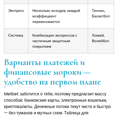
Экспресс
Несколько исходов, каждый
Теннис,
коэффициент
Баскетбол
перемножается
Система
Комбинация экспрессов с
Хоккей,
частичным защитным
Волейбол
покрытием
Варианты платежей и
финансовые мороки —
удобство на первом плане
Melbet заботится о тебе, поэтому предлагает массу
способов: банковские карты, электронные кошельки,
криптовалюты. Денежные потоки текут чисто и быстро
— без туманов и мутных схем. Таблица для