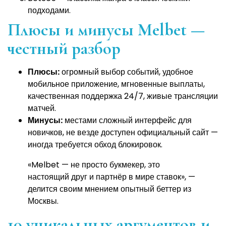
подходами.
Плюсы и минусы Melbet —
честный разбор
Плюсы:
огромный выбор событий, удобное
мобильное приложение, мгновенные выплаты,
качественная поддержка 24/7, живые трансляции
матчей.
Минусы:
местами сложный интерфейс для
новичков, не везде доступен официальный сайт —
иногда требуется обход блокировок.
«Melbet — не просто букмекер, это
настоящий друг и партнёр в мире ставок», —
делится своим мнением опытный беттер из
Москвы.
10 уникальных аргументов и