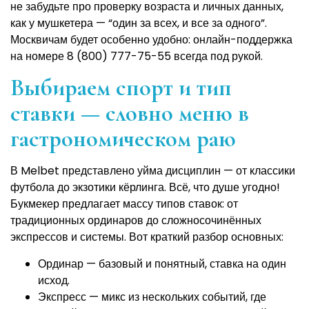
не забудьте про проверку возраста и личных данных,
как у мушкетера — “один за всех, и все за одного”.
Москвичам будет особенно удобно: онлайн-поддержка
на номере 8 (800) 777-75-55 всегда под рукой.
Выбираем спорт и тип
ставки — словно меню в
гастрономическом раю
В Melbet представлено уйма дисциплин — от классики
футбола до экзотики кёрлинга. Всё, что душе угодно!
Букмекер предлагает массу типов ставок: от
традиционных ординаров до сложносочинённых
экспрессов и системы. Вот краткий разбор основных:
Ординар — базовый и понятный, ставка на один
исход.
Экспресс — микс из нескольких событий, где