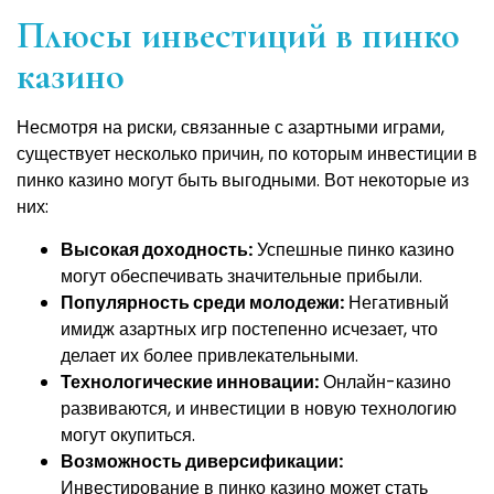
Плюсы инвестиций в пинко
казино
Несмотря на риски, связанные с азартными играми,
существует несколько причин, по которым инвестиции в
пинко казино могут быть выгодными. Вот некоторые из
них:
Высокая доходность:
Успешные пинко казино
могут обеспечивать значительные прибыли.
Популярность среди молодежи:
Негативный
имидж азартных игр постепенно исчезает, что
делает их более привлекательными.
Технологические инновации:
Онлайн-казино
развиваются, и инвестиции в новую технологию
могут окупиться.
Возможность диверсификации:
Инвестирование в пинко казино может стать