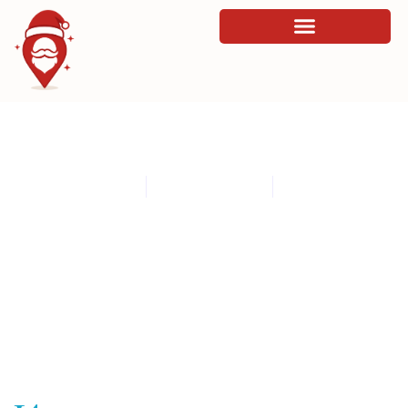
Инвестиции в пинко казино: стоит ли
рисковать?
By
admin
March 13, 2026
7:27 am