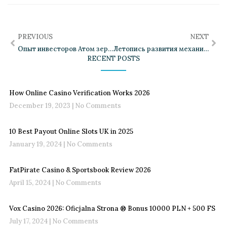
PREVIOUS
NEXT
Опыт инвесторов Атом зеркало интерактивный-игорный дом а также доброе имя, базирующаяся во откликах.
Летопись развития механизированных досуговых продуктов
RECENT POSTS
How Online Casino Verification Works 2026
December 19, 2023
No Comments
10 Best Payout Online Slots UK in 2025
January 19, 2024
No Comments
FatPirate Casino & Sportsbook Review 2026
April 15, 2024
No Comments
Vox Casino 2026: Oficjalna Strona ®️ Bonus 10000 PLN + 500 FS
July 17, 2024
No Comments