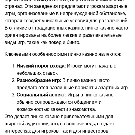
странах. Эти заведения предлагают игрокам азартные
игры, организованные в непринужденной обстановке,
которая создает уникальные условия для развлечений.
В отличие от традиционных казино, пинко казино часто
ориентированы на более легкие и развлекательные
виды игр, такие как покер и бинго.
Ключевыми особенностями пинко казино являются:
Низкий порог входа:
Игроки могут начать с
небольших ставок.
Разнообразие игр:
В пинко казино часто
предлагаются различные варианты азартных игр.
Социальный аспект:
Игры в пинко казино
обычно сопровождаются общением и
возможностью завести знакомства.
Это делает пинко казино привлекательными для
широкой аудитории, что, в свою очередь, создает
интерес как для игроков, так и для инвесторов.