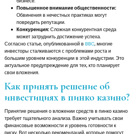
бизнесе.
Повышенное внимание общественности:
Обвинения в нечестных практиках могут
повредить репутации.
Конкуренция:
Сложная конкурентная среда
может затруднить достижение успеха.
Согласно статье, опубликованной в
BBC
, многие
инвесторы сталкиваются с проблемами роста и
большим уровнем конкуренции в этой индустрии. Это
актуальное предупреждение для тех, кто планирует
свои вложения.
Как принять решение об
инвестициях в пинко казино?
Принятие решения о вложении средств в пинко казино
требует тщательного анализа. Важно учитывать свои
финансовые возможности и уровень готовности к
риску. Вот несколько рекомендаций, которые помогут