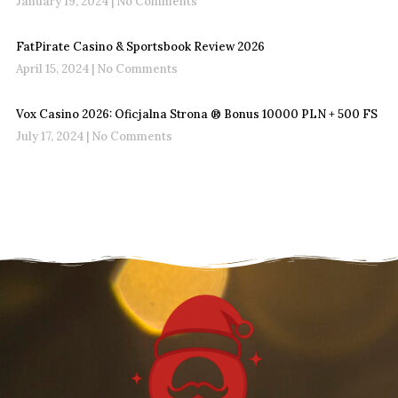
January 19, 2024
No Comments
FatPirate Casino & Sportsbook Review 2026
April 15, 2024
No Comments
Vox Casino 2026: Oficjalna Strona ®️ Bonus 10000 PLN + 500 FS
July 17, 2024
No Comments