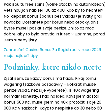
Pak jsou tu free spins (volne otocky na automatech).
Vetsinou jich nabizeji 100 az 400. Kdo by to nechtel?
No-deposit bonus (bonus bez vkladu) je svaty gral
novacka. Dostanete par korun nebo otocky, aniz
byste museli poslat svoje penize. Zni to az moc
dobre, aby to byla pravda. Is it real? Uprimne, porad
jsem si nebyl jisty.
Zahraniční Casino Bonus Za Registraci v roce 2026
moje nejlepší tipy
Podminky, ktere nikdo necte
Zjistil jsem, ze kazdy bonus ma hacik. Rikaji tomu
wagering (sazkove pozadavky – kolikrat musite
penize vsadit, nez si je vyberete). Is 40x wagering
normal? Honestly, I had no idea. Kdyz jsem dostal
bonus 500 Kc, musel jsem ho 40x protočit. To je 20
000 Kc v sazkach! Kdyz to nesplnite do 30 nebo 60