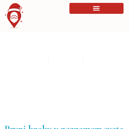
Jak jsem poprvé využil zahraniční casino
bonus za registraci a co mě překvapilo
By
admin
June 3, 2026
6:29 pm