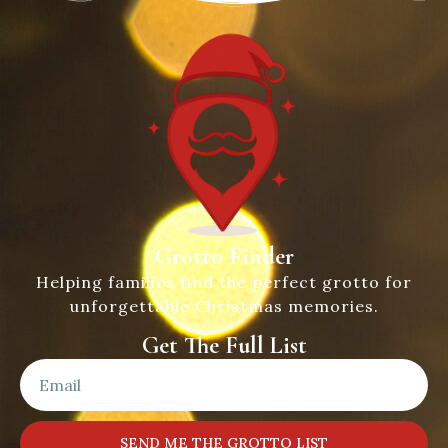
Grotto Finder
Helping families find the perfect grotto for
unforgettable Christmas memories.
Get The Full List
SEND ME THE GROTTO LIST