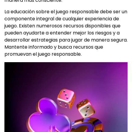
manera más consciente.
La educación sobre el juego responsable debe ser un
componente integral de cualquier experiencia de
juego. Existen numerosos recursos disponibles que
pueden ayudarte a entender mejor los riesgos y a
desarrollar estrategias para jugar de manera segura.
Mantente informado y busca recursos que
promuevan el juego responsable.