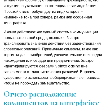
затенением формируют ощущение трехмерности, что
интуитивно указывает на потенциал взаимодействия.
Простой стиль требует других индикаторов –
изменение тона при ховере, рамки или особенная
типографика.
Иконки действуют как единый система коммуникации
пользовательской среды, позволяя быстро
транслировать значение действия без задействования
словесных описаний. Привычные символы, такие как
корзинка для приобретений, увеличительное стекло для
нахождения или сердце для предпочтений, быстро
идентифицируются юзерами Spinto casino вне
зависимости от лингвистических различий. Впрочем
существенно использовать общепризнанные правила,
чтобы не порождать замешательство.
Отчего расположение
компонентов на интерфейсе