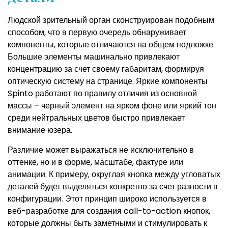
Людской зрительный орган сконструирован подобным
способом, что в первую очередь обнаруживает
компоненты, которые отличаются на общем подложке.
Большие элементы машинально привлекают
концентрацию за счет своему габаритам, формируя
оптическую систему на странице. Яркие компоненты
Spinto работают по правилу отличия из основной
массы – черный элемент на ярком фоне или яркий тон
среди нейтральных цветов быстро привлекает
внимание юзера.
Различие может выражаться не исключительно в
оттенке, но и в форме, масштабе, фактуре или
анимации. К примеру, округлая кнопка между угловатых
деталей будет выделяться конкретно за счет разности в
конфигурации. Этот принцип широко используется в
веб-разработке для создания call-to-action кнопок,
которые должны быть заметными и стимулировать к