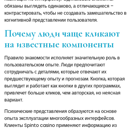
обязаны выглядеть одинаково, а отличающиеся –
контрастировать, чтобы не создавать замешательство в
когнитивной представлении пользователя.
Почему люди чаще кликают
на известные компоненты
Правило знакомости исполняет значительную роль в
пользовательском опыте. Люди предпочитают
сотрудничать с деталями, которые отвечают их
предшествующему опыту и прогнозам. Кнопка, которая
выглядит и работает как кнопки в других программах,
привлечет больше кликов, чем авторская, но неясная
вариант.
Психические представления образуются на основе
опыта эксплуатации многообразных интерфейсов.
Клиенты Spinto casino применяют информацию из