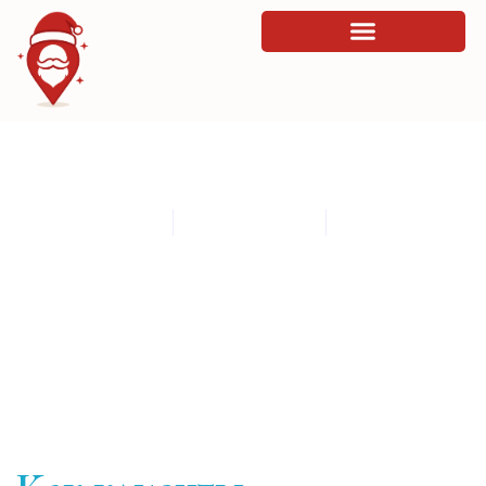
Как клиенты взаимодействуют с
зрительными деталями
By
admin
March 26, 2026
7:23 am