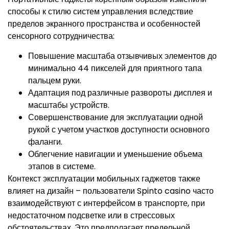
способы к стилю систем управления вследствие
пределов экранного пространства и особенностей
сенсорного сотрудничества:
Повышение масштаба отзывчивых элементов до
минимально 44 пикселей для приятного тапа
пальцем руки.
Адаптация под различные развороты дисплея и
масштабы устройств.
Совершенствование для эксплуатации одной
рукой с учетом участков доступности основного
фаланги.
Облегчение навигации и уменьшение объема
этапов в системе.
Контекст эксплуатации мобильных гаджетов также
влияет на дизайн – пользователи Spinto casino часто
взаимодействуют с интерфейсом в транспорте, при
недостаточном подсветке или в стрессовых
обстоятельствах. Это предполагает предельной