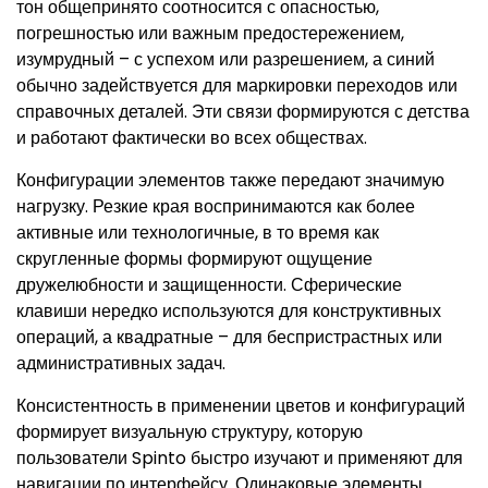
тон общепринято соотносится с опасностью,
погрешностью или важным предостережением,
изумрудный – с успехом или разрешением, а синий
обычно задействуется для маркировки переходов или
справочных деталей. Эти связи формируются с детства
и работают фактически во всех обществах.
Конфигурации элементов также передают значимую
нагрузку. Резкие края воспринимаются как более
активные или технологичные, в то время как
скругленные формы формируют ощущение
дружелюбности и защищенности. Сферические
клавиши нередко используются для конструктивных
операций, а квадратные – для беспристрастных или
административных задач.
Консистентность в применении цветов и конфигураций
формирует визуальную структуру, которую
пользователи Spinto быстро изучают и применяют для
навигации по интерфейсу. Одинаковые элементы