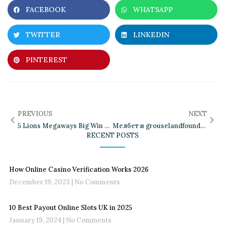
FACEBOOK
WHATSAPP
TWITTER
LINKEDIN
PINTEREST
PREVIOUS
NEXT
5 Lions Megaways Big Win Review: Unlock Massive Rewards Today
Мелбет и grouselandfoundation: новый взгляд на беттинг и благотворительность в 2026
RECENT POSTS
How Online Casino Verification Works 2026
December 19, 2023
No Comments
10 Best Payout Online Slots UK in 2025
January 19, 2024
No Comments