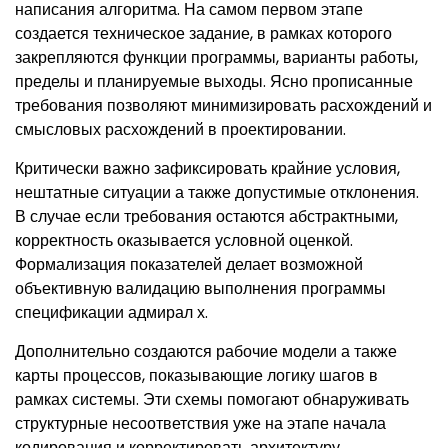
написания алгоритма. На самом первом этапе
создается техническое задание, в рамках которого
закрепляются функции программы, варианты работы,
пределы и планируемые выходы. Ясно прописанные
требования позволяют минимизировать расхождений и
смысловых расхождений в проектировании.
Критически важно зафиксировать крайние условия,
нештатные ситуации а также допустимые отклонения.
В случае если требования остаются абстрактными,
корректность оказывается условной оценкой.
Формализация показателей делает возможной
объективную валидацию выполнения программы
спецификации адмирал х.
Дополнительно создаются рабочие модели а также
карты процессов, показывающие логику шагов в
рамках системы. Эти схемы помогают обнаруживать
структурные несоответствия уже на этапе начала
кодирования и корректировать архитектуру