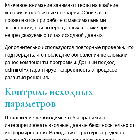
Ключевое внимание занимают тесты на крайние
условия и необычные сценарии. Сбои часто
проявляются при работе с максимальными
значениями, при потере данных а также при
непредсказуемых типах исходной данных.
Дополнительно используются повторные проверки, что
подтвердить, что последние обновления не сломали
ранее компоненты программы. Данный подход
admiral-x гарантирует корректность в процессе
развития решения.
Контроль исходных
параметров
Приложение необходимо чтобы правильно
интерпретировать входные данные безотносительно от
их формирования. Валидация структуры, пределов