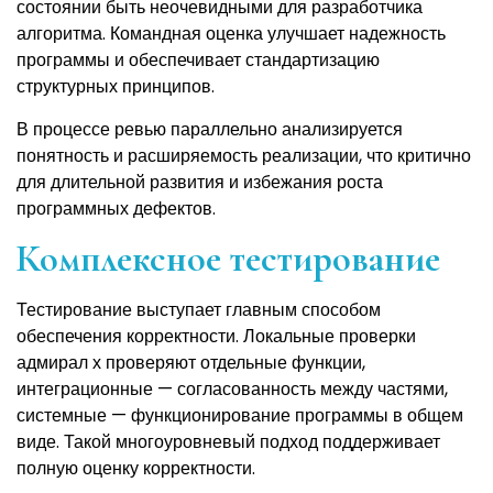
состоянии быть неочевидными для разработчика
алгоритма. Командная оценка улучшает надежность
программы и обеспечивает стандартизацию
структурных принципов.
В процессе ревью параллельно анализируется
понятность и расширяемость реализации, что критично
для длительной развития и избежания роста
программных дефектов.
Комплексное тестирование
Тестирование выступает главным способом
обеспечения корректности. Локальные проверки
адмирал х проверяют отдельные функции,
интеграционные — согласованность между частями,
системные — функционирование программы в общем
виде. Такой многоуровневый подход поддерживает
полную оценку корректности.