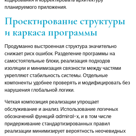
планируемого приложения.
Проектирование структуры
и каркаса программы
Продуманно выстроенная структура значительно
снижает риск ошибок. Разделение программы на
самостоятельные блоки, реализация подходов
изоляции и минимизация связности между частями
укрепляют стабильность системы. Отдельные
компоненты удобнее проверять и модифицировать без
нарушения глобальной логики.
Четкая композиция реализации упрощает
обслуживание и анализ. Использование логичных
обозначений функций admiral-x, и в том числе
придерживание стандартизированных правил
реализации минимизирует вероятность неочевидных