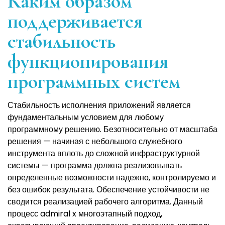
Каким образом
поддерживается
стабильность
функционирования
программных систем
Стабильность исполнения приложений является
фундаментальным условием для любому
программному решению. Безотносительно от масштаба
решения — начиная с небольшого служебного
инструмента вплоть до сложной инфраструктурной
системы — программа должна реализовывать
определенные возможности надежно, контролируемо и
без ошибок результата. Обеспечение устойчивости не
сводится реализацией рабочего алгоритма. Данный
процесс admiral x многоэтапный подход,