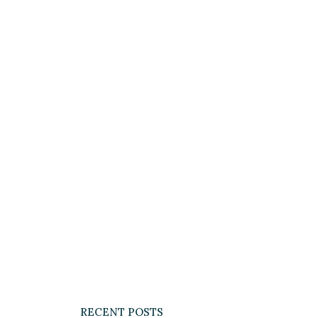
RECENT POSTS