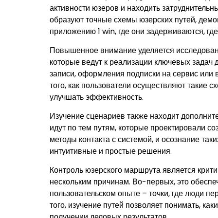
активности юзеров и находить затруднитель
образуют точные схемы юзерских путей, демон
приложению 1 win, где они задерживаются, гд
Повышенное внимание уделяется исследовани
которые ведут к реализации ключевых задач д
записи, оформления подписки на сервис или
того, как пользователи осуществляют такие с
улучшать эффективность.
Изучение сценариев также находит дополнит
идут по тем путям, которые проектировали с
методы контакта с системой, и осознание та
интуитивные и простые решения.
Контроль юзерского маршрута является крити
нескольким причинам. Во-первых, это обеспе
пользовательском опыте – точки, где люди п
того, изучение путей позволяет понимать, ка
получении деловых результатов.