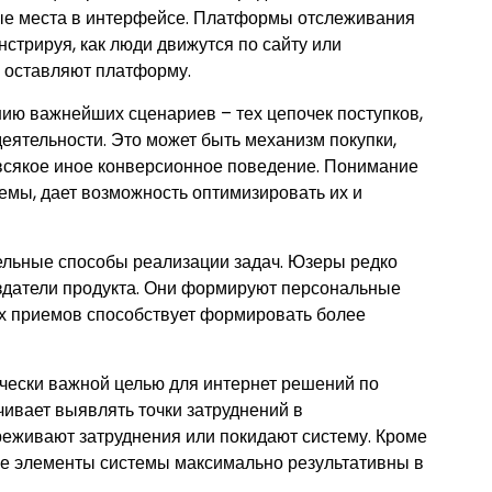
ные места в интерфейсе. Платформы отслеживания
стрируя, как люди движутся по сайту или
е оставляют платформу.
ю важнейших сценариев – тех цепочек поступков,
еятельности. Это может быть механизм покупки,
 всякое иное конверсионное поведение. Понимание
хемы, дает возможность оптимизировать их и
ельные способы реализации задач. Юзеры редко
оздатели продукта. Они формируют персональные
ких приемов способствует формировать более
чески важной целью для интернет решений по
чивает выявлять точки затруднений в
ереживают затруднения или покидают систему. Кроме
кие элементы системы максимально результативны в