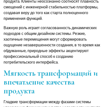
продукта. Клиенты неосознанно соотносят плавность
смещений с инженерной стабильностью платформы,
создавая веру до того как старта полноценного
применения функций.
Важную роль играет согласованность динамических
подходов с общим дизайном системы. Резкие,
хаотичные перемещения могут сформировать
ощущение незавершенности создания, в то время как
обдуманные, природные эффекты акцентируют
профессиональный способ к созданию
потребительского интерфейса.
Мягкость трансформаций и
впечатление качества
продукта
Гладкие трансформации между фазами системы