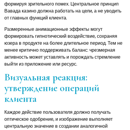
формируя зрительного помех. Центральное принцип
Вавада казино должна работать на цели, а не уводить
от главных функций клиента.
Размеренные анимационные эффекты могут
формировать гипнотический воздействие, сохраняя
юзера в продукте на более длительное период. Тем не
менее критично поддерживать баланс: чрезмерная
активность может уставлять и порождать стремление
выйти из приложение или ресурс.
Визуальная реакция:
утверждение операций
клиента
Каждое действие пользователя должно получать
оптическое одобрение, и изображение выполняет
центральную значение в создании аналогичной