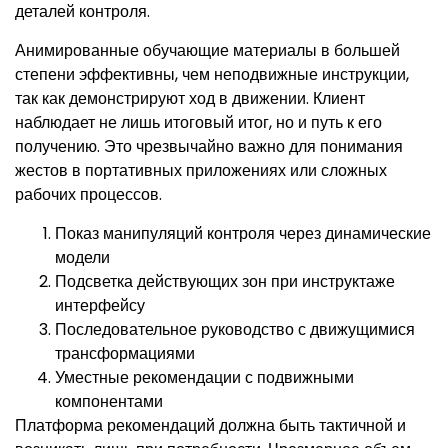
деталей контроля.
Анимированные обучающие материалы в большей
степени эффективны, чем неподвижные инструкции,
так как демонстрируют ход в движении. Клиент
наблюдает не лишь итоговый итог, но и путь к его
получению. Это чрезвычайно важно для понимания
жестов в портативных приложениях или сложных
рабочих процессов.
Показ манипуляций контроля через динамические
модели
Подсветка действующих зон при инструктаже
интерфейсу
Последовательное руководство с движущимися
трансформациями
Уместные рекомендации с подвижными
компонентами
Платформа рекомендаций должна быть тактичной и