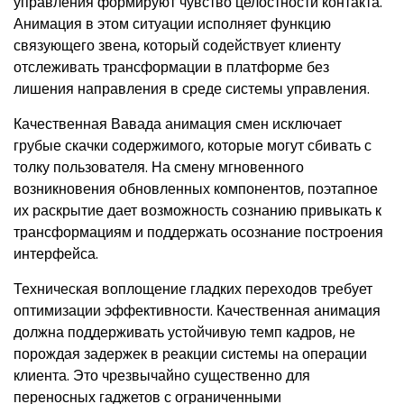
управления формируют чувство целостности контакта.
Анимация в этом ситуации исполняет функцию
связующего звена, который содействует клиенту
отслеживать трансформации в платформе без
лишения направления в среде системы управления.
Качественная Вавада анимация смен исключает
грубые скачки содержимого, которые могут сбивать с
толку пользователя. На смену мгновенного
возникновения обновленных компонентов, поэтапное
их раскрытие дает возможность сознанию привыкать к
трансформациям и поддержать осознание построения
интерфейса.
Техническая воплощение гладких переходов требует
оптимизации эффективности. Качественная анимация
должна поддерживать устойчивую темп кадров, не
порождая задержек в реакции системы на операции
клиента. Это чрезвычайно существенно для
переносных гаджетов с ограниченными