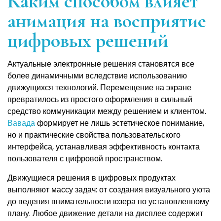
Каким способом влияет
анимация на восприятие
цифровых решений
Актуальные электронные решения становятся все
более динамичными вследствие использованию
движущихся технологий. Перемещение на экране
превратилось из простого оформления в сильный
средство коммуникации между решением и клиентом.
Вавада
формирует не лишь эстетическое понимание,
но и практические свойства пользовательского
интерфейса, устанавливая эффективность контакта
пользователя с цифровой пространством.
Движущиеся решения в цифровых продуктах
выполняют массу задач: от создания визуального уюта
до ведения внимательности юзера по установленному
плану. Любое движение детали на дисплее содержит