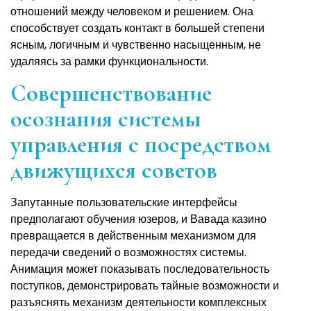
отношений между человеком и решением. Она
способствует создать контакт в большей степени
ясным, логичным и чувственно насыщенным, не
удаляясь за рамки функциональности.
Совершенствование
осознания системы
управления с посредством
движущихся советов
Запутанные пользовательские интерфейсы
предполагают обучения юзеров, и Вавада казино
превращается в действенным механизмом для
передачи сведений о возможностях системы.
Анимация может показывать последовательность
поступков, демонстрировать тайные возможности и
разъяснять механизм деятельности комплексных