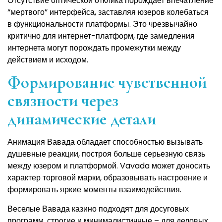
Отсутствие оптической отклика порождает впечатление
“мертвого” интерфейса, заставляя юзеров колебаться
в функциональности платформы. Это чрезвычайно
критично для интернет-платформ, где замедления
интернета могут порождать промежутки между
действием и исходом.
Формирование чувственной
связности через
динамические детали
Анимация Вавада обладает способностью вызывать
душевные реакции, построя больше серьезную связь
между юзером и платформой. Vavada может доносить
характер торговой марки, образовывать настроение и
формировать яркие моменты взаимодействия.
Веселые Вавада казино подходят для досуговых
программ, строгие и минималистичные – для деловых