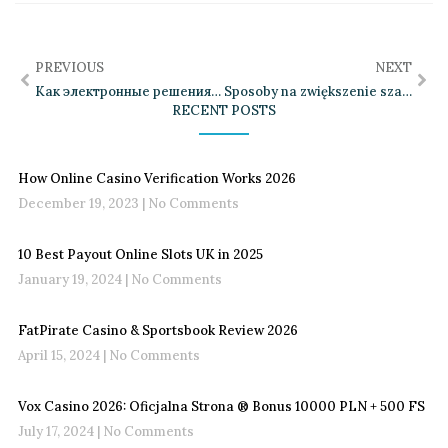
PREVIOUS
NEXT
Как электронные решения развиваются в процессе развития
Sposoby na zwiększenie szans w bukmacherskich zakładach sportowych
RECENT POSTS
How Online Casino Verification Works 2026
December 19, 2023
No Comments
10 Best Payout Online Slots UK in 2025
January 19, 2024
No Comments
FatPirate Casino & Sportsbook Review 2026
April 15, 2024
No Comments
Vox Casino 2026: Oficjalna Strona ®️ Bonus 10000 PLN + 500 FS
July 17, 2024
No Comments