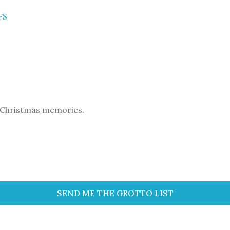
FS
e Christmas memories.
SEND ME THE GROTTO LIST