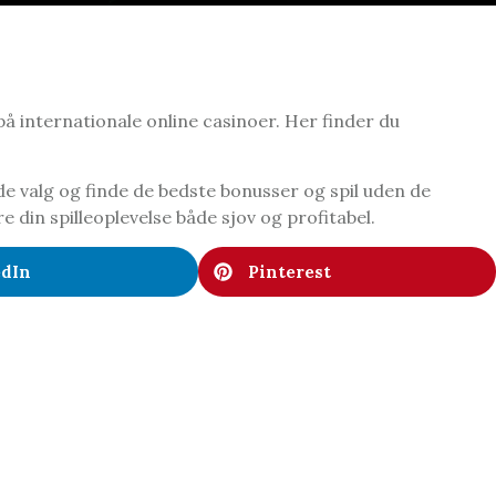
å internationale online casinoer. Her finder du
de valg og finde de bedste bonusser og spil uden de
 din spilleoplevelse både sjov og profitabel.
edIn
Pinterest