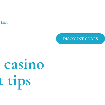
 List
DISCOUNT CODES
 casino
 tips