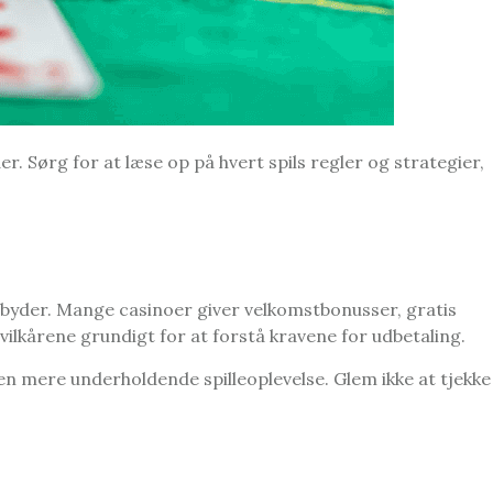
. Sørg for at læse op på hvert spils regler og strategier,
tilbyder. Mange casinoer giver velkomstbonusser, gratis
 vilkårene grundigt for at forstå kravene for udbetaling.
 en mere underholdende spilleoplevelse. Glem ikke at tjekke