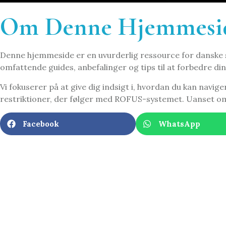
Om Denne Hjemmesi
Denne hjemmeside er en uvurderlig ressource for danske spi
omfattende guides, anbefalinger og tips til at forbedre di
Vi fokuserer på at give dig indsigt i, hvordan du kan navi
restriktioner, der følger med ROFUS-systemet. Uanset om du
Facebook
WhatsApp