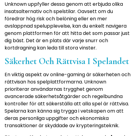
Unknown uppfyller dessa genom att erbjuda olika
insatsalternativ och spelstilar. Oavsett om du
föredrar hög risk och belöning eller en mer
avslappnad spelupplevelse, kan du enkelt navigera
genom plattformen för att hitta det som passar just
dig bäst. Det är en plats där varje snurr och
kortdragning kan leda till stora vinster.
Säkerhet Och Rättvisa I Spelandet
En viktig aspekt av online-gaming är säkerheten och
rättvisan hos spelplattformarna. Unknown
prioriterar användarnas trygghet genom
avancerade säkerhetsåtgärder och regelbundna
kontroller för att säkerställa att alla spel är rättvisa.
Spelarna kan känna sig trygga i vetskapen om att
deras personliga uppgifter och ekonomiska
transaktioner är skyddade av krypteringsteknik.