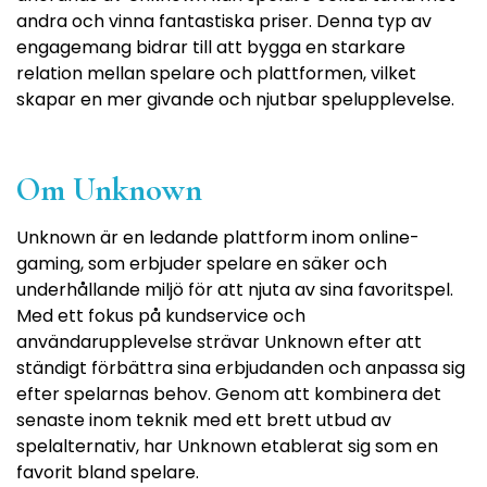
andra och vinna fantastiska priser. Denna typ av
engagemang bidrar till att bygga en starkare
relation mellan spelare och plattformen, vilket
skapar en mer givande och njutbar spelupplevelse.
Om Unknown
Unknown är en ledande plattform inom online-
gaming, som erbjuder spelare en säker och
underhållande miljö för att njuta av sina favoritspel.
Med ett fokus på kundservice och
användarupplevelse strävar Unknown efter att
ständigt förbättra sina erbjudanden och anpassa sig
efter spelarnas behov. Genom att kombinera det
senaste inom teknik med ett brett utbud av
spelalternativ, har Unknown etablerat sig som en
favorit bland spelare.