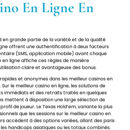
ino En Ligne En
 en grande partie de la variété et de la qualité
ligne offrent une authentification à deux facteurs
ntaire (SMS, application mobile) avant chaque
o en ligne affiche ces règles de manière
tilisation claire et avantageuse des bonus.
rapides et anonymes dans les meilleur casinos en
Sur le meilleur casino en ligne, les solutions de
immédiats et des retraits traités en quelques
es mettent à disposition une large sélection de
fil de joueur. Le Texas Hold’em, variante la plus
sionnels que les sessions sur le meilleur casino en
ueurs accèdent à des options variées, allant des paris
es handicaps asiatiques ou les totaux combinés.