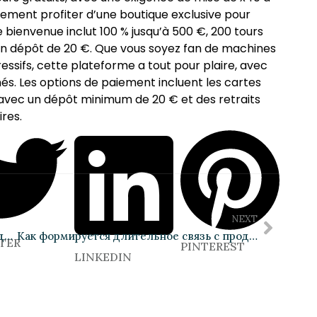
alement profiter d’une boutique exclusive pour
e bienvenue inclut 100 % jusqu’à 500 €, 200 tours
 un dépôt de 20 €. Que vous soyez fan de machines
ressifs, cette plateforme a tout pour plaire, avec
s. Les options de paiement incluent les cartes
 avec un dépôt minimum de 20 € et des retraits
res.
NEXT
Насколько создается устойчивое взаимодействие с товаром
Как формируется длительное связь с продуктом
TER
PINTEREST
LINKEDIN