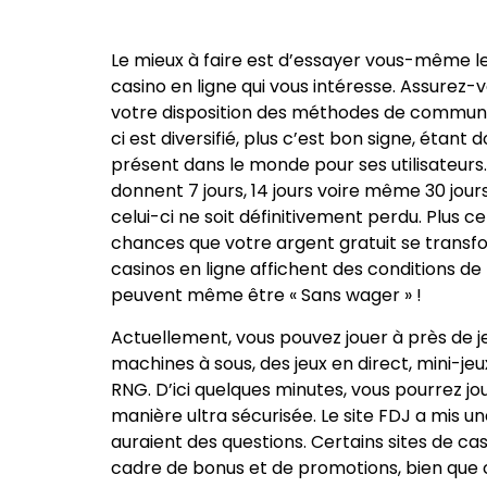
Le mieux à faire est d’essayer vous-même le 
casino en ligne qui vous intéresse. Assurez
votre disposition des méthodes de communica
ci est diversifié, plus c’est bon signe, étant
présent dans le monde pour ses utilisateurs.
donnent 7 jours, 14 jours voire même 30 jour
celui-ci ne soit définitivement perdu. Plus cel
chances que votre argent gratuit se transfo
casinos en ligne affichent des conditions de 
peuvent même être « Sans wager » !
Actuellement, vous pouvez jouer à près de j
machines à sous, des jeux en direct, mini-je
RNG. D’ici quelques minutes, vous pourrez jou
manière ultra sécurisée. Le site FDJ a mis une
auraient des questions. Certains sites de cas
cadre de bonus et de promotions, bien que ce