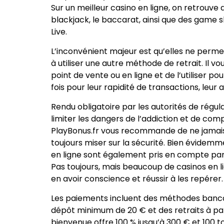
Sur un meilleur casino en ligne, on retrouve
blackjack, le baccarat, ainsi que des game
Live.
L’inconvénient majeur est qu’elles ne permet
à utiliser une autre méthode de retrait. Il 
point de vente ou en ligne et de l’utiliser po
fois pour leur rapidité de transactions, leur 
Rendu obligatoire par les autorités de régula
limiter les dangers de l’addiction et de comp
PlayBonus.fr vous recommande de ne jamais n
toujours miser sur la sécurité. Bien évidemm
en ligne sont également pris en compte par 
Pas toujours, mais beaucoup de casinos en li
en avoir conscience et réussir à les repérer.
Les paiements incluent des méthodes banca
dépôt minimum de 20 € et des retraits à par
bienvenue offre 100 % jusqu’à 300 € et 100 t