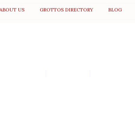
ABOUT US
GROTTOS DIRECTORY
BLOG
res Tiendas de Esteroides en E
By
admin
May 20, 2026
10:30 pm