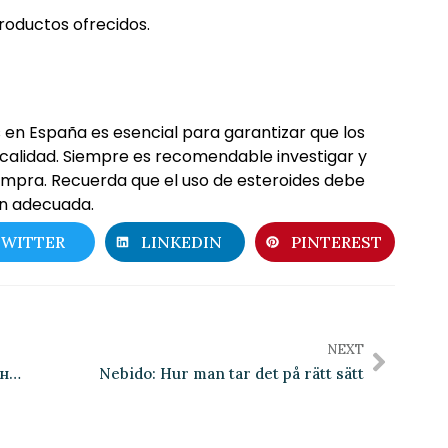
productos ofrecidos.
 en España es esencial para garantizar que los
calidad. Siempre es recomendable investigar y
compra. Recuerda que el uso de esteroides debe
ón adecuada.
TWITTER
LINKEDIN
PINTEREST
NEXT
Dragon Money промокоды: Получайте Бонусы в Казино
Nebido: Hur man tar det på rätt sätt