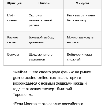
Функция
Плюсы
Минусы
Live-
Экстрим,
Риск высок, нужно
ставки
моментальный
быть на чеку
расчёт
Казино
Большой выбор,
Можно зависнуть
слоты
джекпоты
на часы
Бонусы
Щедрые, много
Вейджер иногда
вариантов
сложный
“Melbet — это своего рода феникс на рынке
game casino online: взмывает, горит и
возрождается с новыми фишками каждый
год,” — отмечает эксперт Дмитрий
Терещенко.
“Если Москва — это сердце российского