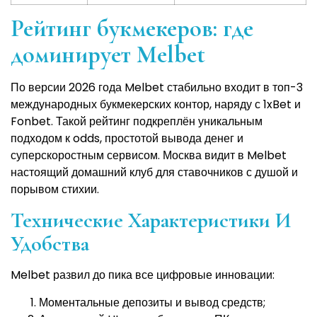
Рейтинг букмекеров: где
доминирует Melbet
По версии 2026 года Melbet стабильно входит в топ-3
международных букмекерских контор, наряду с 1xBet и
Fonbet. Такой рейтинг подкреплён уникальным
подходом к odds, простотой вывода денег и
суперскоростным сервисом. Москва видит в Melbet
настоящий домашний клуб для ставочников с душой и
порывом стихии.
Технические Характеристики И
Удобства
Melbet развил до пика все цифровые инновации:
Моментальные депозиты и вывод средств;