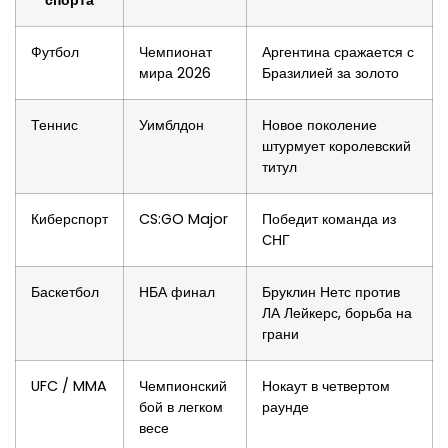
спорта
Футбол
Чемпионат
Аргентина сражается с
мира 2026
Бразилией за золото
Теннис
Уимблдон
Новое поколение
штурмует королевский
титул
Киберспорт
CS:GO Major
Победит команда из
СНГ
Баскетбол
НБА финал
Бруклин Нетс против
ЛА Лейкерс, борьба на
грани
UFC / MMA
Чемпионский
Нокаут в четвертом
бой в легком
раунде
весе