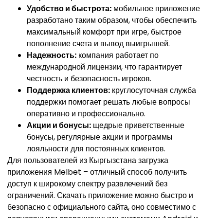
Удобство и быстрота:
мобильное приложение
разработано таким образом, чтобы обеспечить
максимальный комфорт при игре, быстрое
пополнение счета и вывод выигрышей.
Надежность:
компания работает по
международной лицензии, что гарантирует
честность и безопасность игроков.
Поддержка клиентов:
круглосуточная служба
поддержки помогает решать любые вопросы
оперативно и профессионально.
Акции и бонусы:
щедрые приветственные
бонусы, регулярные акции и программы
лояльности для постоянных клиентов.
Для пользователей из Кыргызстана загрузка
приложения Melbet – отличный способ получить
доступ к широкому спектру развлечений без
ограничений. Скачать приложение можно быстро и
безопасно с официального сайта, оно совместимо с