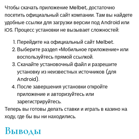
Чтобы скачать приложение Melbet, достаточно
посетить официальный сайт компании. Там вы найдете
удобные ссылки для загрузки версии под Android или
iOS. Процесс установки не вызывает сложностей:
Перейдите на официальный сайт Melbet.
Выберите раздел «Мобильное приложение» или
воспользуйтесь прямой ссылкой.
Скачайте установочный файл и разрешите
установку из неизвестных источников (для
Android).
После завершения установки откройте
приложение и авторизуйтесь или
зарегистрируйтесь.
Теперь вы готовы делать ставки и играть в казино на
ходу, где бы вы ни находились.
Выводы