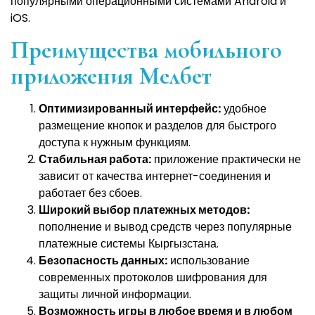
популярными операционными системами Android и
iOS.
Преимущества мобильного
приложения Мелбет
Оптимизированный интерфейс:
удобное
размещение кнопок и разделов для быстрого
доступа к нужным функциям.
Стабильная работа:
приложение практически не
зависит от качества интернет-соединения и
работает без сбоев.
Широкий выбор платежных методов:
пополнение и вывод средств через популярные
платежные системы Кыргызстана.
Безопасность данных:
использование
современных протоколов шифрования для
защиты личной информации.
Возможность игры в любое время и в любом