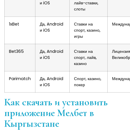
и iOS
лайв-ставки,
слоты
1xBet
Да, Android
Ставки на
Междуна
и iOS
спорт, казино,
игры
Bet365
Да, Android
Ставки на
Лицензи
и iOS
спорт, лайв,
Великоб
казино
Parimatch
Да, Android
Спорт, казино,
Междуна
и iOS
покер
Как скачать и установить
приложение Мелбет в
Кыргызстане