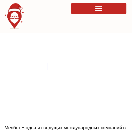
Мелбет казино скачать: обзор
популярного международного
букмекера в Кыргызстане
By
admin
March 7, 2026
12:40 am
Мелбет – одна из ведущих международных компаний в