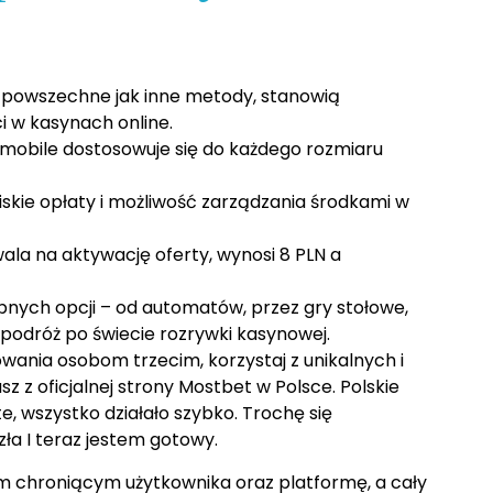
k powszechne jak inne metody, stanowią
i w kasynach online.
 mobile dostosowuje się do każdego rozmiaru
iskie opłaty i możliwość zarządzania środkami w
ala na aktywację oferty, wynosi 8 PLN a
nych opcji – od automatów, przez gry stołowe,
 podróż po świecie rozrywki kasynowej.
wania osobom trzecim, korzystaj z unikalnych i
asz z oficjalnej strony Mostbet w Polsce. Polskie
, wszystko działało szybko. Trochę się
a I teraz jestem gotowy.
 chroniącym użytkownika oraz platformę, a cały