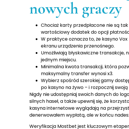
nowych graczy
Chociaż karty przedpłacone nie są ta
wartościowy dodatek do opcji płatnośc
W praktyce oznacza to, że kasyno Vox
ekranu urządzenia przenośnego.
Umożliwiają błyskawiczne transakcje, n
jednym miejscu.
Minimalna kwota transakcji, która pozw
maksymalny transfer wynosi x3.
Wybierz spośród szerokiej gamy dostęp
po kasyno na żywo – i rozpocznij swoją
Nigdy nie udostępniaj swoich danych do logo
silnych haseł, a także upewnij się, że korzyst
kasyna internetowe wyglądają na przejrzyste
denerwowałem wypłatą, ale w końcu nadeszł
Weryfikacja Mostbet jest kluczowym etapem