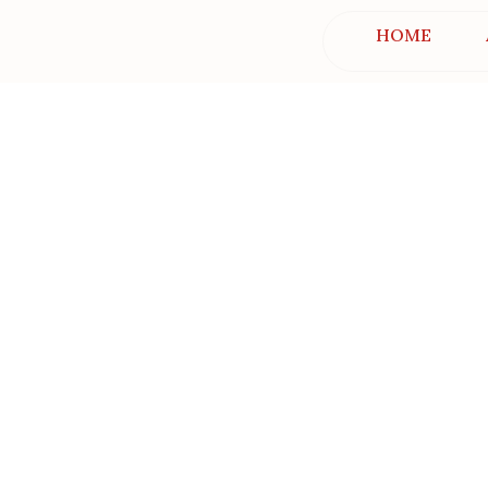
HOME
Najlepsz