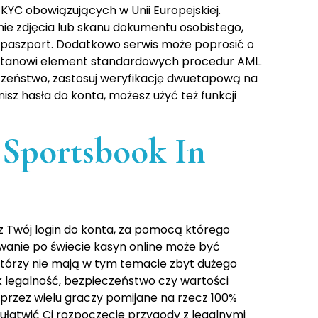
YC obowiązujących w Unii Europejskiej.
ie zdjęcia lub skanu dokumentu osobistego,
b paszport. Dodatkowo serwis może poprosić o
i stanowi element standardowych procedur AML.
eczeństwo, zastosuj weryfikację dwuetapową na
isz hasła do konta, możesz użyć też funkcji
 Sportsbook In
raz Twój login do konta, za pomocą którego
owanie po świecie kasyn online może być
tórzy nie mają w tym temacie zbyt dużego
ak legalność, bezpieczeństwo czy wartości
przez wielu graczy pomijane na rzecz 100%
łatwić Ci rozpoczęcie przygody z legalnymi