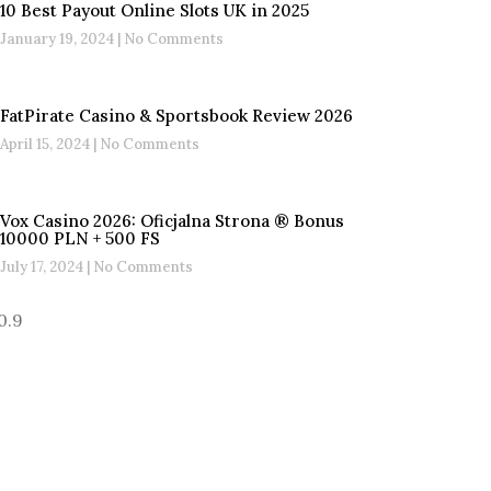
10 Best Payout Online Slots UK in 2025
January 19, 2024
No Comments
FatPirate Casino & Sportsbook Review 2026
April 15, 2024
No Comments
Vox Casino 2026: Oficjalna Strona ®️ Bonus
10000 PLN + 500 FS
July 17, 2024
No Comments