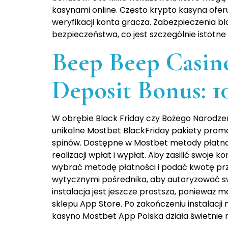
kasynami online. Często krypto kasyna oferu
weryfikacji konta gracza. Zabezpieczenia 
bezpieczeństwa, co jest szczególnie istotne
Beep Beep Casin
Deposit Bonus: 10
W obrębie Black Friday czy Bożego Narodze
unikalne Mostbet BlackFriday pakiety pro
spinów. Dostępne w Mostbet metody płatn
realizacji wpłat i wypłat. Aby zasilić swoje 
wybrać metodę płatności i podać kwotę pr
wytycznymi pośrednika, aby autoryzować sw
instalacja jest jeszcze prostsza, ponieważ
sklepu App Store. Po zakończeniu instalacji
kasyno Mostbet App Polska działa świetnie