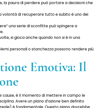
 la paura di perdere può portare a decisioni che
a volontà di recuperare tutto e subito è uno dei
e” una serie di sconfitte può spingere a
e.
volte, si gioca anche quando non si è in una
blemi personali o stanchezza possono rendere più
tione Emotiva: Il
ione
le cause, è il momento di mettere in campo le
isciplina. Avere un piano d’azione ben definito
 o reale) è fondamentale. Questo piano dovrebbe