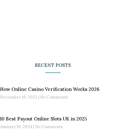
RECENT POSTS
How Online Casino Verification Works 2026
December 19, 2023
No Comments
10 Best Payout Online Slots UK in 2025
January 19, 2024
No Comments