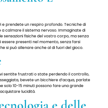
vi e prendete un respiro profondo. Tecniche di
 a calmare il sistema nervoso. Immaginate di
le sensazioni fisiche del vostro corpo, ma senza
 di essere presenti nel momento, senza farsi
che si può allenare anche al di fuori del gioco.
e
i sentite frustrati o state perdendo il controllo,
passeggiata, bevete un bicchiere d’acqua, parlate
he solo 10-15 minuti possono fare una grande
acquistare lucidità.
ecnologia e delle