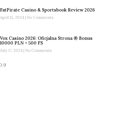
FatPirate Casino & Sportsbook Review 2026
April 15, 2024
No Comments
Vox Casino 2026: Oficjalna Strona ®️ Bonus
10000 PLN + 500 FS
July 17, 2024
No Comments