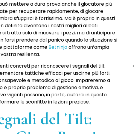
 può mettere a dura prova anche il giocatore più
tate per recuperare rapidamente, di giocare
mbra sfuggirci è fortissima. Ma è proprio in questi
definita diventano i nostri migliori alleati.
si tratta solo di muovere i pezzi, ma di anticipare
on farsi prendere dal panico quando la situazione si
che piattaforme come
Betninja
offrono un’ampia
ostra resilienza.
enti concreti per riconoscere i segnali del tilt,
entare tattiche efficaci per uscirne più forti.
 consapevole e metodico al gioco. Impareremo a
ero e proprio problema di gestione emotiva, e
 vigenti possono, in parte, aiutarci in questo
rmare le sconfitte in lezioni preziose.
gnali del Tilt: