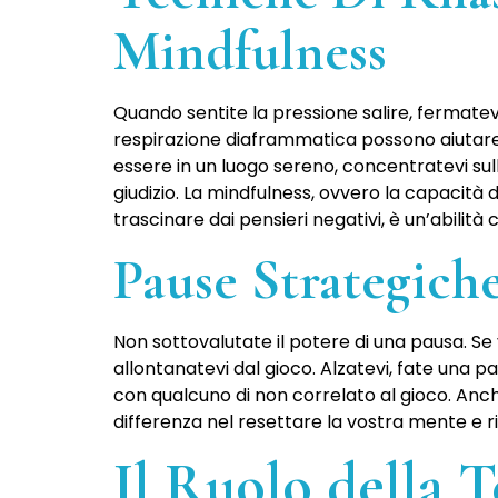
Mindfulness
Quando sentite la pressione salire, fermate
respirazione diaframmatica possono aiutare
essere in un luogo sereno, concentratevi sul
giudizio. La mindfulness, ovvero la capacità
trascinare dai pensieri negativi, è un’abilità 
Pause Strategich
Non sottovalutate il potere di una pausa. Se v
allontanatevi dal gioco. Alzatevi, fate una 
con qualcuno di non correlato al gioco. Anc
differenza nel resettare la vostra mente e ri
Il Ruolo della T