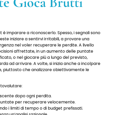
e Gioca Brutti
lt è imparare a riconoscerlo. Spesso, i segnali sono
e iniziare a sentirvi irritabili, a provare una
genza nel voler recuperare le perdite. A livello
isioni affrettate, in un aumento delle puntate
ato, o nel giocare più a lungo del previsto,
da ad arrivare. A volte, si inizia anche a incolpare
re, piuttosto che analizzare obiettivamente le
tovalutare:
escente dopo ogni perdita.
 puntate per recuperare velocemente.
do i limiti di tempo o di budget prefissati.
enza un’analisi razionale.