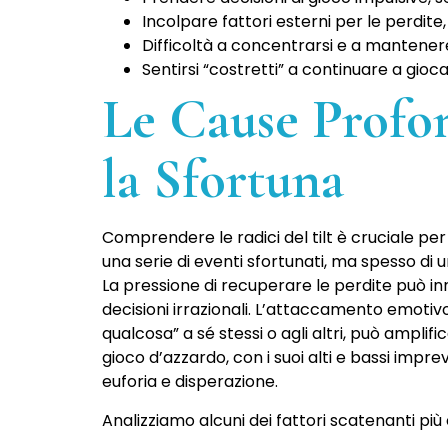
Incolpare fattori esterni per le perdite,
Difficoltà a concentrarsi e a mantenere 
Sentirsi “costretti” a continuare a gioc
Le Cause Profon
la Sfortuna
Comprendere le radici del tilt è cruciale per
una serie di eventi sfortunati, ma spesso di 
La pressione di recuperare le perdite può in
decisioni irrazionali. L’attaccamento emotivo
qualcosa” a sé stessi o agli altri, può amplifi
gioco d’azzardo, con i suoi alti e bassi imprev
euforia e disperazione.
Analizziamo alcuni dei fattori scatenanti più