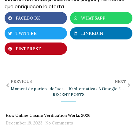
que enriquecen la oferta.
FACEBOOK
WHATSAPP
TWITTER
LINKEDIN
PINTEREST
PREVIOUS
NEXT
Moment de pariere de încredere și începerea https://magicjackpot-cazino.ro/de/ mecanismelor de sănătate cu cazinourile online
10 Alternativas A Omegle 2026: Sitios Parecidos, Apps Y Opciones Seguras
RECENT POSTS
How Online Casino Verification Works 2026
December 19, 2023
No Comments