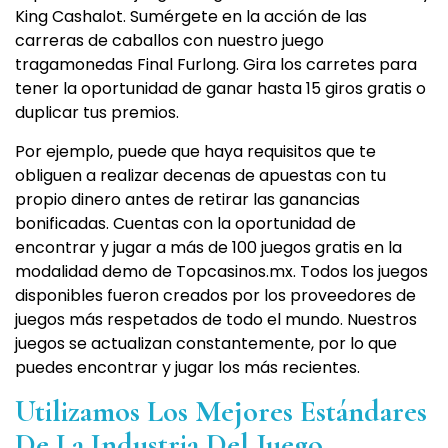
King Cashalot. Sumérgete en la acción de las
carreras de caballos con nuestro juego
tragamonedas Final Furlong. Gira los carretes para
tener la oportunidad de ganar hasta 15 giros gratis o
duplicar tus premios.
Por ejemplo, puede que haya requisitos que te
obliguen a realizar decenas de apuestas con tu
propio dinero antes de retirar las ganancias
bonificadas. Cuentas con la oportunidad de
encontrar y jugar a más de 100 juegos gratis en la
modalidad demo de Topcasinos.mx. Todos los juegos
disponibles fueron creados por los proveedores de
juegos más respetados de todo el mundo. Nuestros
juegos se actualizan constantemente, por lo que
puedes encontrar y jugar los más recientes.
Utilizamos Los Mejores Estándares
De La Industria Del Juego