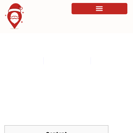
Online Casinos Canada Compare the Top 15
Casinos 2026
By
admin
February 20, 2026
10:36 am