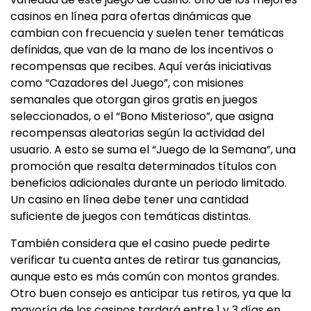
casinos en línea para ofertas dinámicas que
cambian con frecuencia y suelen tener temáticas
definidas, que van de la mano de los incentivos o
recompensas que recibes. Aquí verás iniciativas
como “Cazadores del Juego”, con misiones
semanales que otorgan giros gratis en juegos
seleccionados, o el “Bono Misterioso”, que asigna
recompensas aleatorias según la actividad del
usuario. A esto se suma el “Juego de la Semana”, una
promoción que resalta determinados títulos con
beneficios adicionales durante un periodo limitado.
Un casino en línea debe tener una cantidad
suficiente de juegos con temáticas distintas.
También considera que el casino puede pedirte
verificar tu cuenta antes de retirar tus ganancias,
aunque esto es más común con montos grandes.
Otro buen consejo es anticipar tus retiros, ya que la
mayoría de los casinos tardará entre 1 y 3 días en