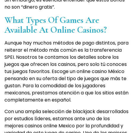
no son “dinero gratis”.
What Types Of Games Are
Available At Online Casinos?
Aunque hay muchos métodos de pago distintos, para
reiterar el método más común es la transferencia
SPEI. Nosotros te contamos los detalles sobre los
juegos que ofrecen los casinos, pero solo tú conoces
tus juegos favoritos. Escoge un online casino México
pensando en su oferta del tipo de juegos que más te
gustan. Para la comodidad de los jugadores
mexicanos, prestamos atención a que los sitios están
completamente en español.
Con una amplia selección de blackjack desarrollados
por estudios líderes, estamos ante uno de los
mejores casinos online Mexico por la profundidad y
variedad de este juego de casino. Uno de los mejores