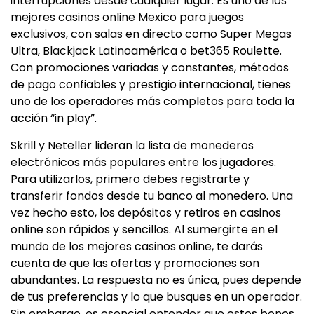
interrupciones desde cualquier lugar. Es uno de los
mejores casinos online Mexico para juegos
exclusivos, con salas en directo como Super Megas
Ultra, Blackjack Latinoamérica o bet365 Roulette.
Con promociones variadas y constantes, métodos
de pago confiables y prestigio internacional, tienes
uno de los operadores más completos para toda la
acción “in play”.
Skrill y Neteller lideran la lista de monederos
electrónicos más populares entre los jugadores.
Para utilizarlos, primero debes registrarte y
transferir fondos desde tu banco al monedero. Una
vez hecho esto, los depósitos y retiros en casinos
online son rápidos y sencillos. Al sumergirte en el
mundo de los mejores casinos online, te darás
cuenta de que las ofertas y promociones son
abundantes. La respuesta no es única, pues depende
de tus preferencias y lo que busques en un operador.
Sin embargo, es esencial entender que estos bonos