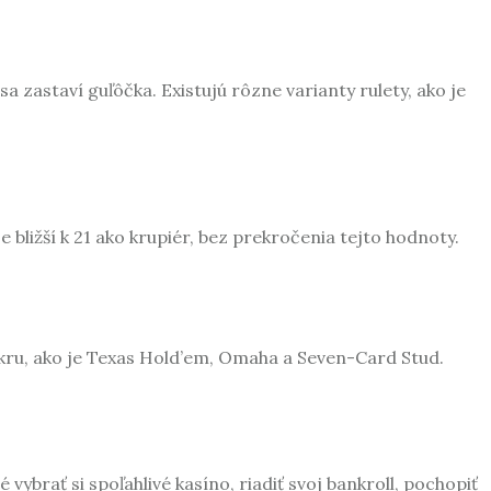
a zastaví guľôčka. Existujú rôzne varianty rulety, ako je
e bližší k 21 ako krupiér, bez prekročenia tejto hodnoty.
okru, ako je Texas Hold’em, Omaha a Seven-Card Stud.
vybrať si spoľahlivé kasíno, riadiť svoj bankroll, pochopiť