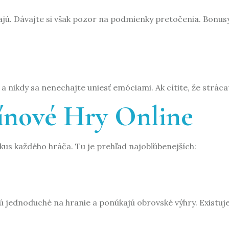
jú. Dávajte si však pozor na podmienky pretočenia. Bonusy
 nikdy sa nenechajte uniesť emóciami. Ak cítite, že stráca
sínové Hry Online
vkus každého hráča. Tu je prehľad najobľúbenejších:
ú jednoduché na hranie a ponúkajú obrovské výhry. Existuj