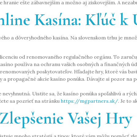
aše hranie ešte zábavnejším a možno aj ziskovejším. A neza
line Kasína: Kľúč k
ého a dôveryhodného kasína. Na slovenskom trhu je množstv
ú licenciu od renomovaného regulačného orgánu. To zaručuj
asíno používa na ochranu vašich osobných a finančných úda
renomovaných poskytovateľov. Hľadajte hry, ktoré vás bavi
y a propagačné akcie kasíno ponúka. Dávajte si pozor na 
 nevyhnutná. Uistite sa, že kasíno ponúka spoľahlivú a rýc
žete sa pozrieť na stránku
https://mgpartners.sk/
. Je to 
 Zlepšenie Vašej Hry
xistuje mnoho stratégií a tipov, ktoré vám môžu pomôcť zlepš