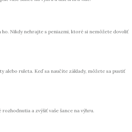
 ho. Nikdy nehrajte s peniazmi, ktoré si nemôžete dovoliť
y alebo ruleta. Keď sa naučíte základy, môžete sa pustiť
 rozhodnutia a zvýšiť vaše šance na výhru.