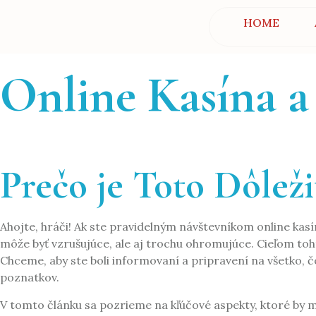
HOME
Online Kasína a
Prečo je Toto Dôleži
Ahojte, hráči! Ak ste pravidelným návštevníkom online kasín
môže byť vzrušujúce, ale aj trochu ohromujúce. Cieľom toht
Chceme, aby ste boli informovaní a pripravení na všetko, čo
poznatkov.
V tomto článku sa pozrieme na kľúčové aspekty, ktoré by m