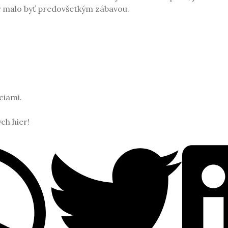
by malo byť predovšetkým zábavou.
ciami.
ch hier!