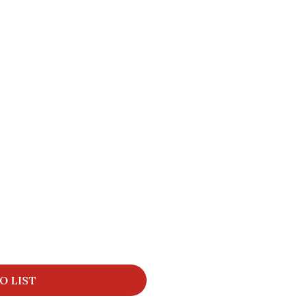
er
otto for unforgettable
ies.
ist
O LIST