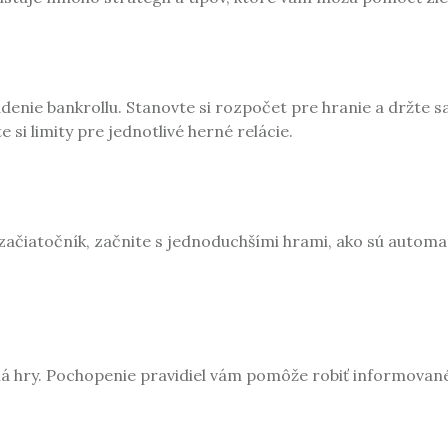
denie bankrollu. Stanovte si rozpočet pre hranie a držte sa
 si limity pre jednotlivé herné relácie.
 začiatočník, začnite s jednoduchšími hrami, ako sú automat
lá hry. Pochopenie pravidiel vám pomôže robiť informované