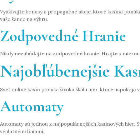
Využívajte bonusy a propagačné akcie, ktoré kasína ponúka
vaše šance na výhru.
Zodpovedné Hranie
Nikdy nezabúdajte na zodpovedné hranie. Hrajte s mierou a
Najobľúbenejšie Ka
Svet online kasín ponúka širokú škálu hier, ktoré uspokoja 
Automaty
Automaty sú jednou z najpopulárnejších kasínových hier. S
výplatnými líniami.