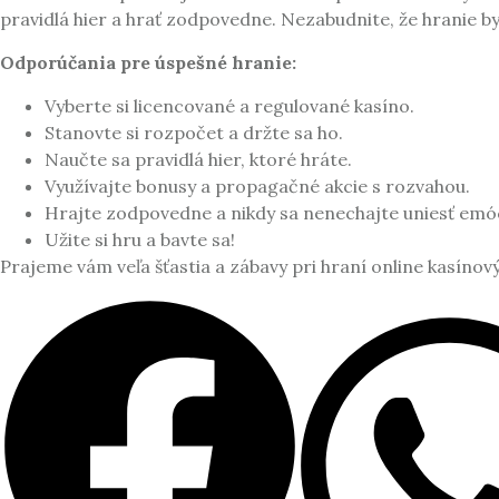
pravidlá hier a hrať zodpovedne. Nezabudnite, že hranie 
Odporúčania pre úspešné hranie:
Vyberte si licencované a regulované kasíno.
Stanovte si rozpočet a držte sa ho.
Naučte sa pravidlá hier, ktoré hráte.
Využívajte bonusy a propagačné akcie s rozvahou.
Hrajte zodpovedne a nikdy sa nenechajte uniesť emó
Užite si hru a bavte sa!
Prajeme vám veľa šťastia a zábavy pri hraní online kasínový