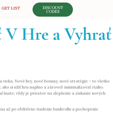
DISCOUNT
GET LIST
CODES
ť V Hre a Vyhrať
a rieka. Nové hry, nové bonusy, nové stratégie – to všetko
 ako si užiť hru naplno a zároveň minimalizovať riziko.
ačínate, vždy je priestor na zlepšenie a získanie nových
na až po efektívne riadenie bankrollu a pochopenie