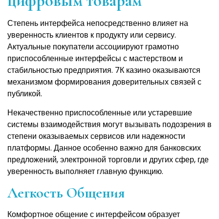
цифровым товарам
Степень интерфейса непосредственно влияет на
уверенность клиентов к продукту или сервису.
Актуальные покупатели ассоциируют грамотно
приспособленные интерфейсы с мастерством и
стабильностью предприятия. 7К казино оказываются
механизмом формирования доверительных связей с
публикой.
Некачественно приспособленные или устаревшие
системы взаимодействия могут вызывать подозрения в
степени оказываемых сервисов или надежности
платформы. Данное особенно важно для банковских
предложений, электронной торговли и других сфер, где
уверенность выполняет главную функцию.
Легкость Общения
Комфортное общение с интерфейсом образует