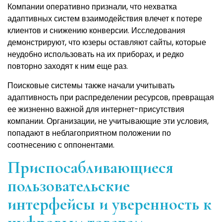
Компании оперативно признали, что нехватка
адаптивных систем взаимодействия влечет к потере
клиентов и снижению конверсии. Исследования
демонстрируют, что юзеры оставляют сайты, которые
неудобно использовать на их приборах, и редко
повторно заходят к ним еще раз.
Поисковые системы также начали учитывать
адаптивность при распределении ресурсов, превращая
ее жизненно важной для интернет-присутствия
компании. Организации, не учитывающие эти условия,
попадают в неблагоприятном положении по
соотнесению с оппонентами.
Приспосабливающиеся
пользовательские
интерфейсы и уверенность к