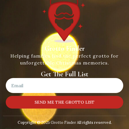
Grotto Finder
Helping families find the perfect grotto for
unforgettable Christmas memories.
Get The Full List
SEND ME THE GROTTO LIST
Copyright © 2025
Grotto Finder
All rights reserved.