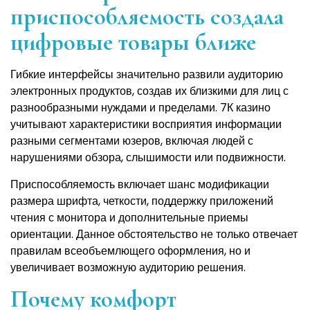
приспособляемость создала
цифровые товары ближе
Гибкие интерфейсы значительно развили аудиторию
электронных продуктов, создав их близкими для лиц с
разнообразными нуждами и пределами. 7К казино
учитывают характеристики восприятия информации
разными сегментами юзеров, включая людей с
нарушениями обзора, слышимости или подвижности.
Приспособляемость включает шанс модификации
размера шрифта, четкости, поддержку приложений
чтения с монитора и дополнительные приемы
ориентации. Данное обстоятельство не только отвечает
правилам всеобъемлющего оформления, но и
увеличивает возможную аудиторию решения.
Почему комфорт