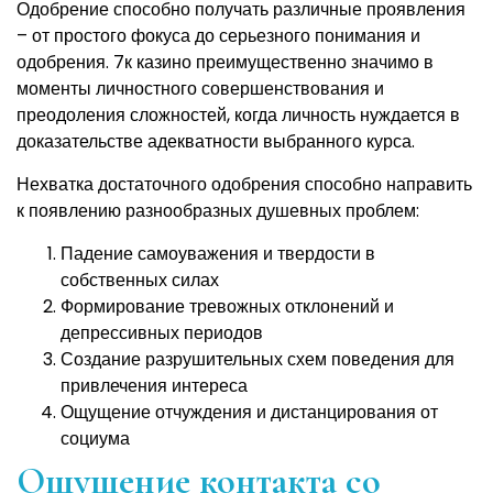
Одобрение способно получать различные проявления
– от простого фокуса до серьезного понимания и
одобрения. 7к казино преимущественно значимо в
моменты личностного совершенствования и
преодоления сложностей, когда личность нуждается в
доказательстве адекватности выбранного курса.
Нехватка достаточного одобрения способно направить
к появлению разнообразных душевных проблем:
Падение самоуважения и твердости в
собственных силах
Формирование тревожных отклонений и
депрессивных периодов
Создание разрушительных схем поведения для
привлечения интереса
Ощущение отчуждения и дистанцирования от
социума
Ощущение контакта со