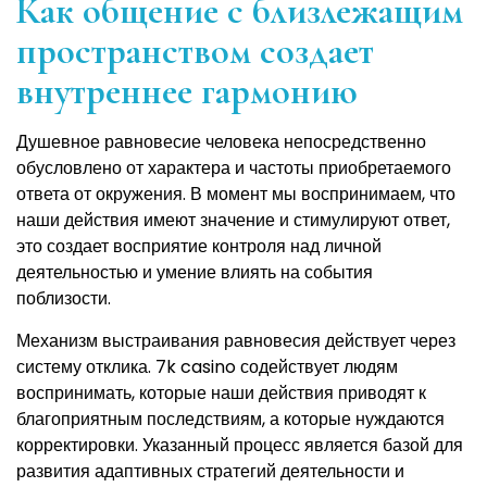
Как общение с близлежащим
пространством создает
внутреннее гармонию
Душевное равновесие человека непосредственно
обусловлено от характера и частоты приобретаемого
ответа от окружения. В момент мы воспринимаем, что
наши действия имеют значение и стимулируют ответ,
это создает восприятие контроля над личной
деятельностью и умение влиять на события
поблизости.
Механизм выстраивания равновесия действует через
систему отклика. 7k casino содействует людям
воспринимать, которые наши действия приводят к
благоприятным последствиям, а которые нуждаются
корректировки. Указанный процесс является базой для
развития адаптивных стратегий деятельности и