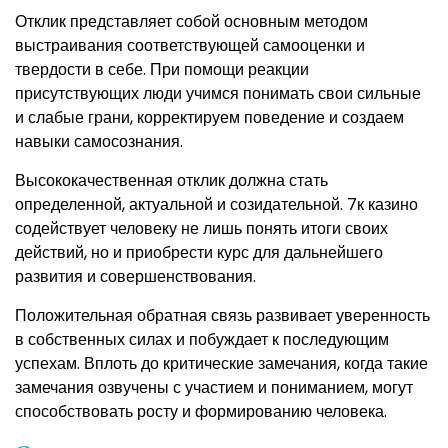
Отклик представляет собой основным методом
выстраивания соответствующей самооценки и
твердости в себе. При помощи реакции
присутствующих люди учимся понимать свои сильные
и слабые грани, корректируем поведение и создаем
навыки самосознания.
Высококачественная отклик должна стать
определенной, актуальной и созидательной. 7к казино
содействует человеку не лишь понять итоги своих
действий, но и приобрести курс для дальнейшего
развития и совершенствования.
Положительная обратная связь развивает уверенность
в собственных силах и побуждает к последующим
успехам. Вплоть до критические замечания, когда такие
замечания озвучены с участием и пониманием, могут
способствовать росту и формированию человека.