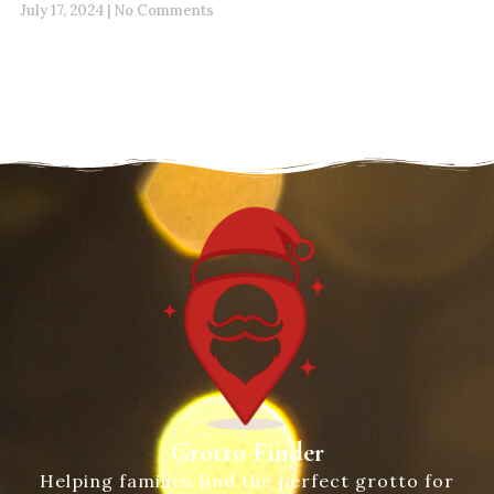
July 17, 2024
No Comments
Grotto Finder
Helping families find the perfect grotto for