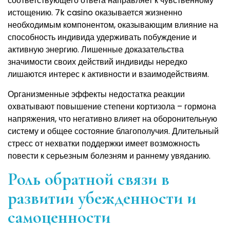
соответствующего ответа направляет к чувственному
истощению. 7k casino оказывается жизненно
необходимым компонентом, оказывающим влияние на
способность индивида удерживать побуждение и
активную энергию. Лишенные доказательства
значимости своих действий индивиды нередко
лишаются интерес к активности и взаимодействиям.
Организменные эффекты недостатка реакции
охватывают повышение степени кортизола – гормона
напряжения, что негативно влияет на оборонительную
систему и общее состояние благополучия. Длительный
стресс от нехватки поддержки имеет возможность
повести к серьезным болезням и раннему увяданию.
Роль обратной связи в
развитии убежденности и
самоценности