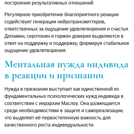
построения результативных отношений.
Регулярное приобретение благоприятного реакции
содействует генерации нейротрансмиттеров,
ответственных за ощущение удовлетворения и счастья.
Допамин, серотонин и гормон доверия выделяются в
ответ на поддержку и поддержку, формируя стабильное
ощущение удовлетворения.
Ментальная нужда индивида
в реакции и признании
Нужда в признании выступает как единственной из
фундаментальных психологических нужд индивида в
соответствии с иерархии Маслоу. Она размещается
среди необходимостями в защите и самореализации,
что выделяет её первостепенную важность для
качественного роста индивидуальности.