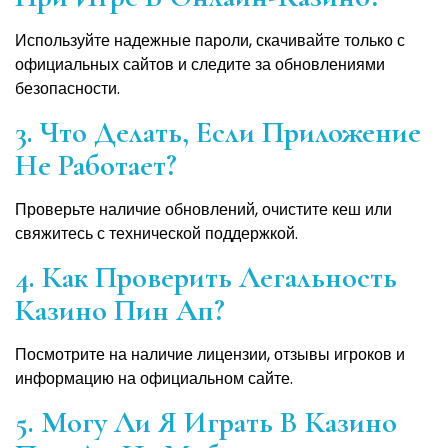
Используйте надежные пароли, скачивайте только с
официальных сайтов и следите за обновлениями
безопасности.
3. Что Делать, Если Приложение
Не Работает?
Проверьте наличие обновлений, очистите кеш или
свяжитесь с технической поддержкой.
4. Как Проверить Легальность
Казино Пин Ап?
Посмотрите на наличие лицензии, отзывы игроков и
информацию на официальном сайте.
5. Могу Ли Я Играть В Казино