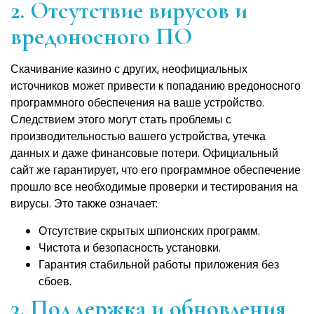
2. Отсутствие вирусов и
вредоносного ПО
Скачивание казино с других, неофициальных
источников может привести к попаданию вредоносного
программного обеспечения на ваше устройство.
Следствием этого могут стать проблемы с
производительностью вашего устройства, утечка
данных и даже финансовые потери. Официальный
сайт же гарантирует, что его программное обеспечение
прошло все необходимые проверки и тестирования на
вирусы. Это также означает:
Отсутствие скрытых шпионских программ.
Чистота и безопасность установки.
Гарантия стабильной работы приложения без
сбоев.
3. Поддержка и обновления