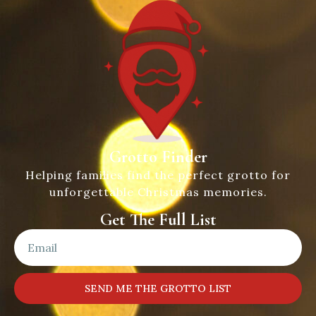
Grotto Finder
Helping families find the perfect grotto for
unforgettable Christmas memories.
Get The Full List
SEND ME THE GROTTO LIST