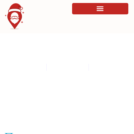
Почему скачать казино Пин Ап с
официального сайта — самый
безопасный вариант?
By
admin
March 23, 2026
10:54 am