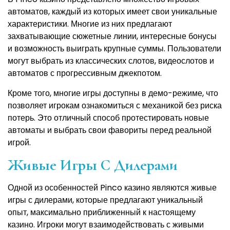
автоматов, каждый из которых имеет свои уникальные
характеристики. Многие из них предлагают
захватывающие сюжетные линии, интересные бонусы
и возможность выиграть крупные суммы. Пользователи
могут выбрать из классических слотов, видеослотов и
автоматов с прогрессивным джекпотом.
Кроме того, многие игры доступны в демо-режиме, что
позволяет игрокам ознакомиться с механикой без риска
потерь. Это отличный способ протестировать новые
автоматы и выбрать свои фавориты перед реальной
игрой.
Живые Игры С Дилерами
Одной из особенностей Pinco казино являются живые
игры с дилерами, которые предлагают уникальный
опыт, максимально приближенный к настоящему
казино. Игроки могут взаимодействовать с живыми