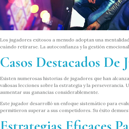
Los jugadores exitosos a menudo adoptan una mentalidad p
cuándo retirarse. La autoconfianza y la gestión emocional
Casos Destacados De J
Existen numerosas historias de jugadores que han alcanza
valiosas lecciones sobre la estrategia y la perseverancia.
aumentar sus ganancias considerablemente.
Este jugador desarrolló un enfoque sistemático para eval
permitieron superar a sus competidores. Su éxito demuest
Estrategias Eficaces 