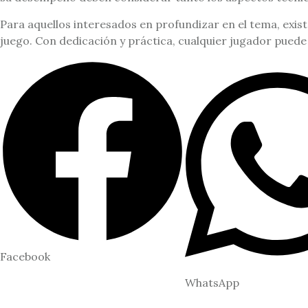
Para aquellos interesados en profundizar en el tema, exist
juego. Con dedicación y práctica, cualquier jugador puede 
Facebook
WhatsApp