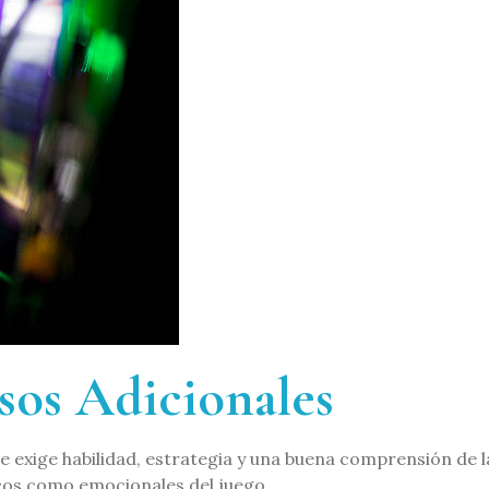
sos Adicionales
ue exige habilidad, estrategia y una buena comprensión de 
cos como emocionales del juego.