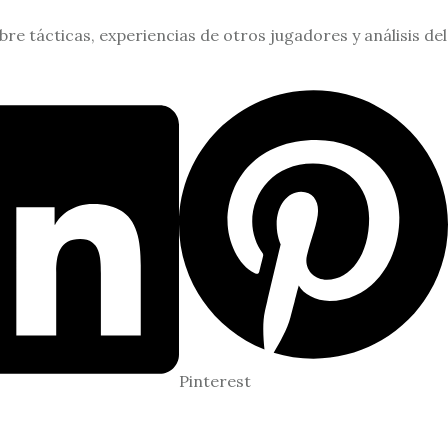
re tácticas, experiencias de otros jugadores y análisis del
Pinterest