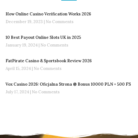
How Online Casino Verification Works 2026
December 19, 2023
No Comments
10 Best Payout Online Slots UK in 2025
January 19, 2024
No Comments
FatPirate Casino & Sportsbook Review 2026
April 15, 2024
No Comments
Vox Casino 2026: Oficjalna Strona ®️ Bonus 10000 PLN + 500 FS
July 17, 2024
No Comments