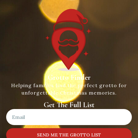
Grotto Finder
Helping families find the perfect grotto for
unforgettable Christmas memories.
Get The Full List
SEND ME THE GROTTO LIST