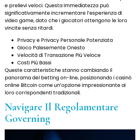
e prelievi veloci. Questa immediatezza può
significativamente incrementare l’esperienza di
video game, dato che i giocatori ottengono le loro
vincite senza ritardi.
Privacy e Privacy Personale Potenziata
Gioco Palesemente Onesto
Velocità di Transazione Più Veloce
Costi Più Bassi
Queste caratteristiche stanno cambiando il
panorama del betting on-line, posizionando i casinò
online Bitcoin come un’opzione impressionante ai
loro corrispondenti tradizionali.
Navigare Il Regolamentare
Governing