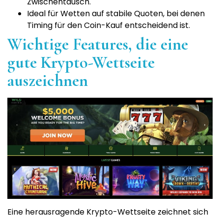
Zwischentausch.
Ideal für Wetten auf stabile Quoten, bei denen
Timing für den Coin-Kauf entscheidend ist.
Wichtige Features, die eine
gute Krypto-Wettseite
auszeichnen
Eine herausragende Krypto-Wettseite zeichnet sich