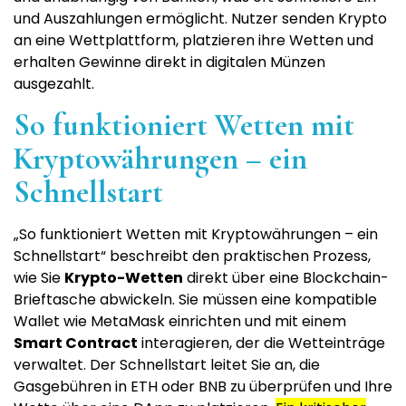
und Auszahlungen ermöglicht. Nutzer senden Krypto
an eine Wettplattform, platzieren ihre Wetten und
erhalten Gewinne direkt in digitalen Münzen
ausgezahlt.
So funktioniert Wetten mit
Kryptowährungen – ein
Schnellstart
„So funktioniert Wetten mit Kryptowährungen – ein
Schnellstart“ beschreibt den praktischen Prozess,
wie Sie
Krypto-Wetten
direkt über eine Blockchain-
Brieftasche abwickeln. Sie müssen eine kompatible
Wallet wie MetaMask einrichten und mit einem
Smart Contract
interagieren, der die Wetteinträge
verwaltet. Der Schnellstart leitet Sie an, die
Gasgebühren in ETH oder BNB zu überprüfen und Ihre