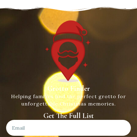
Grotto Finder
Helping families find the perfect grotto for
unforgettable Christmas memories.
Get The Full List