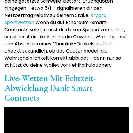
deine gesetzte Schwelle klettert. Bruchquoten
hingegen – etwa 5/1 – signalisieren dir den
Nettoertrag relativ zu deinem Stake.
krypto
sportwetten
Wenn du auf Ethereum-Smart-
Contracts setzt, musst du diesen Spread verstehen,
sonst frisst dir die Varianz die Gewinne. Wer etwa auf
den Abschluss eines Chainlink-Orakels wettet,
checkt sekündlich, ob das Quotenmodell die
Wahrscheinlichkeit korrekt abbildet – denn nur so
schützt du deine Wallet vor Fehlkalkulationen.
Live-Wetten Mit Echtzeit-
Abwicklung Dank Smart
Contracts