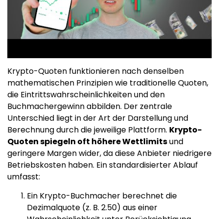
Krypto-Quoten funktionieren nach denselben
mathematischen Prinzipien wie traditionelle Quoten,
die Eintrittswahrscheinlichkeiten und den
Buchmachergewinn abbilden. Der zentrale
Unterschied liegt in der Art der Darstellung und
Berechnung durch die jeweilige Plattform.
Krypto-
Quoten spiegeln oft höhere Wettlimits
und
geringere Margen wider, da diese Anbieter niedrigere
Betriebskosten haben. Ein standardisierter Ablauf
umfasst:
Ein Krypto-Buchmacher berechnet die
Dezimalquote (z. B. 2.50) aus einer